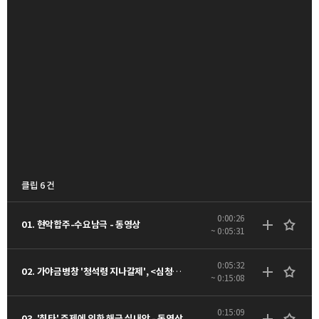
클립 6 건
0:00:26
01. 현악합주-수요남극 - 동영상
~ 0:05:31
0:05:32
02. 가야금병창 '청석령 지나갈제', <심청가> 중 '올라간다' - 동영상
~ 0:15:08
0:15:09
03. '취타' 주제에 의한 해금 실내악 - 동영상