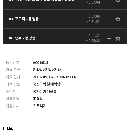
~ 0:24:04
0:24:06
04. 포구락 - 동영상
~ 0:31:51
0:41:31
06. 승무 - 동영상
~ 0:53:36
0:53:38
07. 삼도설장구 - 동영상
~ 1:06:48
등록번호
V006911
기록 분류
민속악>기악>기타
기록 일시
2006.09.16 - 2006.09.16
기록 장소
국립국악원 예악당
소장처
국악아카이브실
기록유형
동영상
저장매체
스토리지
내용