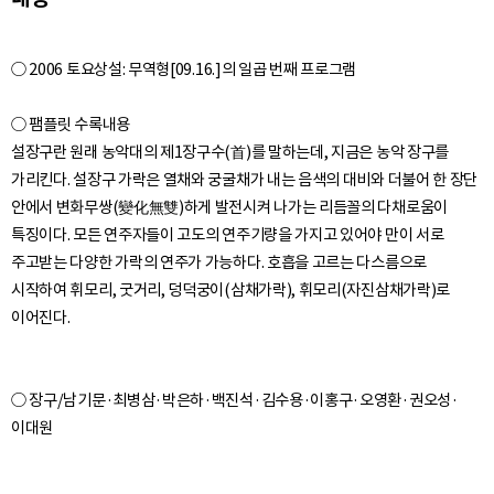
○ 2006 토요상설: 무역형[09.16.]의 일곱 번째 프로그램
○ 팸플릿 수록내용
설장구란 원래 농악대의 제1장구수(首)를 말하는데, 지금은 농악 장구를
가리킨다. 설장구 가락은 열채와 궁굴채가 내는 음색의 대비와 더불어 한 장단
안에서 변화무쌍(變化無雙)하게 발전시켜 나가는 리듬꼴의 다채로움이
특징이다. 모든 연주자들이 고도의 연주기량을 가지고 있어야 만이 서로
주고받는 다양한 가락의 연주가 가능하다. 호흡을 고르는 다스름으로
시작하여 휘모리, 굿거리, 덩덕궁이(삼채가락), 휘모리(자진삼채가락)로
○ 장구/남기문·최병삼·박은하·백진석·김수용·이홍구·오영환·권오성·