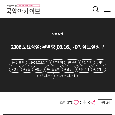
자료상세
2006 토요상설: 무역형[09.16.] - 07. 삼도설장구
#상설공연
#2006토요상설
#무역형
#민속악
#창작악
#기악
#장구
#풍물
#판굿
#사물놀이
#설장구
#휘모리
#굿거리
#삼채가락
#자진삼채가락
조회
373
0
0
자막보기