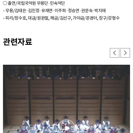
○ 출연/국립국악원 무용단·민속악단
- 무용/김태은·김진정·유재연·이주희·정승연·권문숙·박지애
관련자료