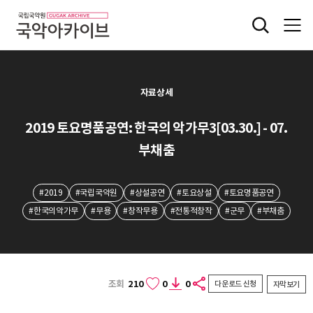
자료상세
2019 토요명품공연: 한국의 악가무3[03.30.] - 07.
부채춤
#2019
#국립국악원
#상설공연
#토요상설
#토요명품공연
#한국의악가무
#무용
#창작무용
#전통적창작
#군무
#부채춤
조회
210
0
0
다운로드 신청
자막보기