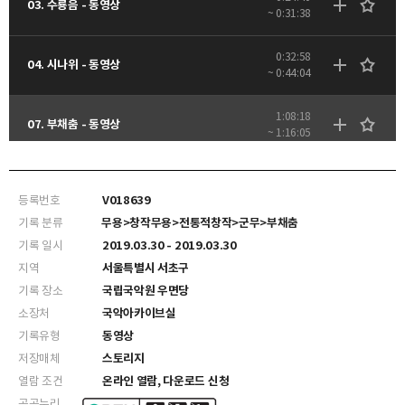
03. 수룡음 - 동영상
~ 0:31:38
0:32:58
04. 시나위 - 동영상
~ 0:44:04
1:08:18
07. 부채춤 - 동영상
~ 1:16:05
등록번호
V018639
기록 분류
무용>창작무용>전통적창작>군무>부채춤
기록 일시
2019.03.30 - 2019.03.30
지역
서울특별시 서초구
기록 장소
국립국악원 우면당
소장처
국악아카이브실
기록유형
동영상
저장매체
스토리지
열람 조건
온라인 열람, 다운로드 신청
공공누리