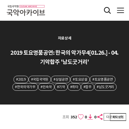
자료상세
2019 토요명품공연: 한국의 악가무4[01.26.] - 04.
기악합주 '남도굿거리'
#2019
#국립국악원
#상설공연
#토요상설
#토요명품공연
#한국의악가무
#민속악
#기악
#취타
#합주
#남도굿거리
조회
352
0
0
다운로드 신청
자막보기