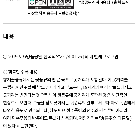
"공공누리 제 4유형: (출처 표시
+ 상업적 이용금지 + 변경금지)"
내용
○ 2019 토요명품공연: 한국의 악가무4[01.26.]의 네 번째 프로그램
○ 팸플릿 수록 내용
향제줄풍류에서는 뒷풍류의 맨 끝 곡으로 굿거리가 포함된다. 이 굿거리를
독립시켜 연주할 때 남도굿거리라고 부르는데, 19세기의 여러 악보들에서도
굿거리는 발견되는 것으로 보아 뒷풍류에 굿거리가 포함된 것은 보편적인
현상으로 보인다. 오늘날 남도굿거리는 뒷풍류의 일부로서보다 따로 독립해서
다양한 용도로 연주되는데, 남도민요 성주풀이의 전주와 간주뿐만 아니라
여러 민속무용의 반주에도 폭넓게 사용되며, 저정거리는 멋(흥취의 다른 말)