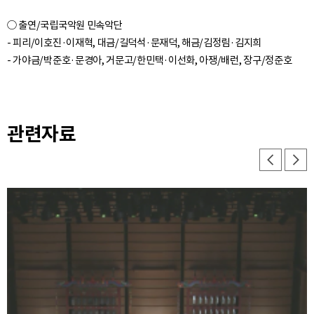
○ 출연/국립국악원 민속악단
- 피리/이호진·이재혁, 대금/길덕석·문재덕, 해금/김정림·김지희
- 가야금/박준호·문경아, 거문고/한민택·이선화, 아쟁/배런, 장구/정준호
관련자료