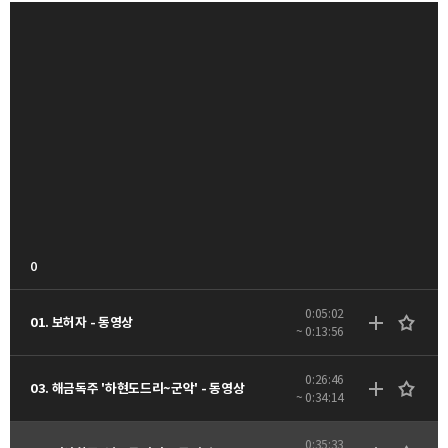
0
0:05:02
01. 보허자 - 동영상
~ 0:13:56
0:26:46
03. 해금독주 '하현도드리~군악' - 동영상
~ 0:34:14
0:35:33