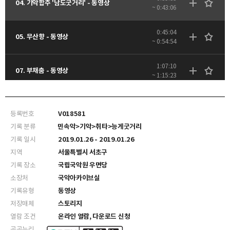
04. 기악합주 '남도굿거리' - 동영상
~ 0:43:06
0:45:04
05. 무산향 - 동영상
~ 0:54:54
1:07:10
07. 부채춤 - 동영상
~ 1:15:23
등록번호
V018581
기록 분류
민속악>기악>취타>능게굿거리
기록 일시
2019.01.26 - 2019.01.26
지역
서울특별시 서초구
기록 장소
국립국악원 우면당
소장처
국악아카이브실
기록유형
동영상
저장매체
스토리지
열람 조건
온라인 열람, 다운로드 신청
공공누리