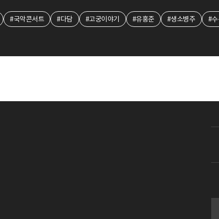
#국악콘서트
#다담
#고궁이야기
#유홍준
#생소병주
#