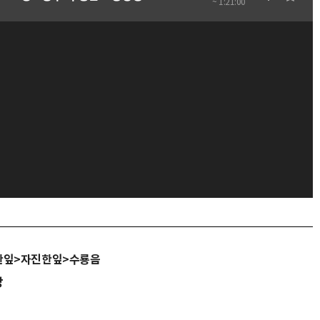
~ 1:21:00
한잎>자진한잎>수룡음
당