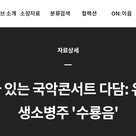
브 소개
소장자료
분류검색
컬렉션
ON: 이음
자료상세
있는 국악콘서트 다담: 유홍준
생소병주 '수룡음'