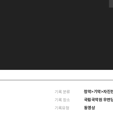
정악>기악>자진
기록 분류
국립국악원 우면
기록 장소
동영상
기록유형