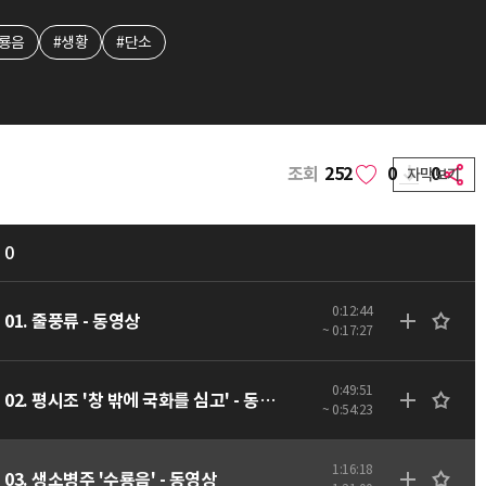
수룡음
#생황
#단소
조회
252
0
0
자막보기
0
0:12:44
01. 줄풍류 - 동영상
~ 0:17:27
0:49:51
02. 평시조 '창 밖에 국화를 심고' - 동영상
~ 0:54:23
1:16:18
03. 생소병주 '수룡음' - 동영상