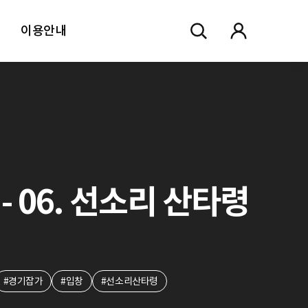
이용안내
- 06. 선소리 산타령
#경기잡가
#입창
#선소리산타령