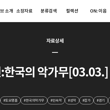
브 소개
소장자료
분류검색
컬렉션
ON: 이음
자료상세
한국의 악가무[03.03.] 
#토요명품
#한국의악가무
#민속악
#성악
#잡가
#경기