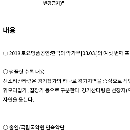
변경금지)"
내용
○ 2018 토요명품공연:한국의 악가무[03.03.]의 여섯 번째 
○ 팸플릿 수록 내용
선소리산타령은 경기잡가의 하나로 경기지역을 중심으로 직업예
휘모리잡가, 집장가 등으로 구분한다. 경기산타령은 선창자(모갑
○ 출연/국립국악원 민속악단