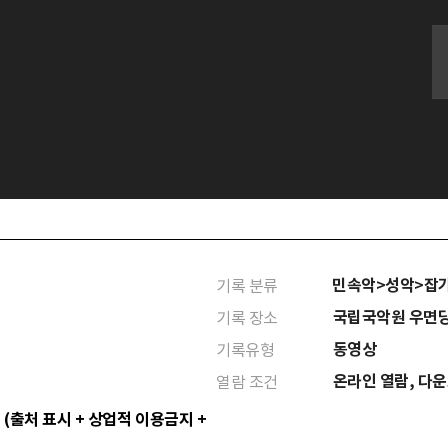
민속악>성악>잡
기록 분류
국립국악원 우면
기록 장소
동영상
기록유형
온라인 열람, 다
열람 조건
 (출처 표시 + 상업적 이용금지 +