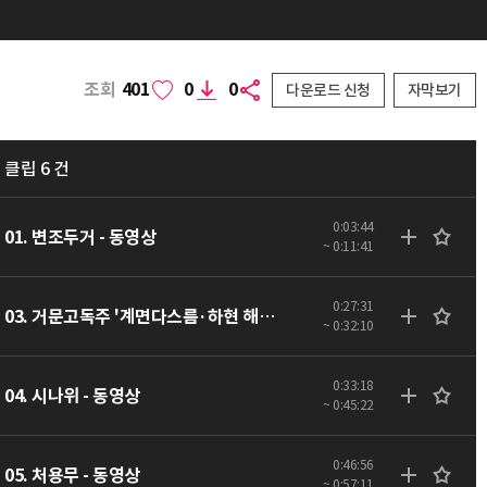
조회
401
0
0
다운로드 신청
자막보기
클립 6 건
0:03:44
01. 변조두거 - 동영상
~ 0:11:41
0:27:31
03. 거문고독주 '계면다스름·하현 해탄' - 동영상
~ 0:32:10
0:33:18
04. 시나위 - 동영상
~ 0:45:22
0:46:56
05. 처용무 - 동영상
~ 0:57:11