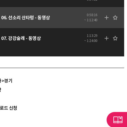
0:58:16
06. 선소리 산타령 - 동영상
~ 1:12:40
1:13:29
07. 강강술래 - 동영상
~ 1:24:00
가>경기
당
운로드 신청