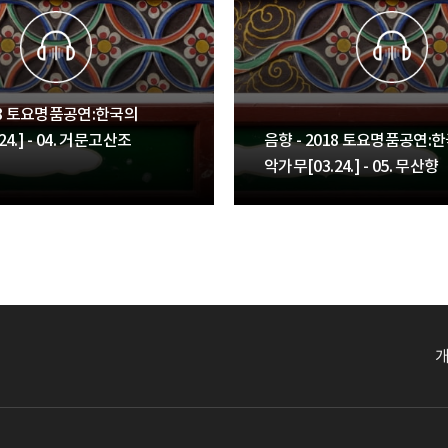
018 토요명품공연:한국의
4.] - 04. 거문고산조
음향 - 2018 토요명품공연:
악가무[03.24.] - 05. 무산향