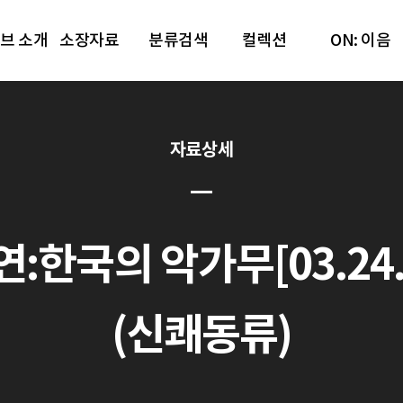
브 소개
소장자료
분류검색
컬렉션
ON: 이음
자료상세
:한국의 악가무[03.24.]
(신쾌동류)