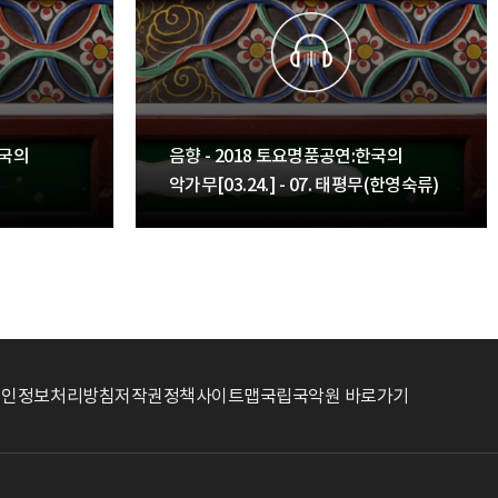
한국의
음향 - 2018 토요명품공연:한국의
악가무[03.24.] - 07. 태평무(한영숙류)
개인정보처리방침
저작권정책
사이트맵
국립국악원 바로가기