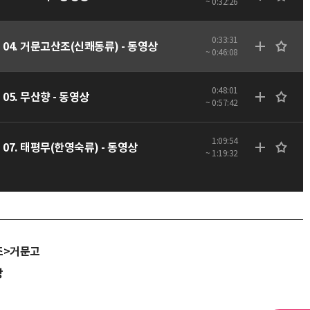
~ 0:32:26
0:33:31
04. 거문고산조(신쾌동류) - 동영상
~ 0:46:08
0:48:01
05. 무산향 - 동영상
~ 0:57:42
1:09:54
07. 태평무(한영숙류) - 동영상
~ 1:19:32
조>거문고
당