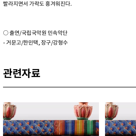
○ 출연/국립국악원 민속악단
관련자료