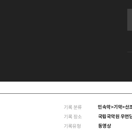
민속악>기악>산
기록 분류
국립국악원 우면
기록 장소
동영상
기록유형