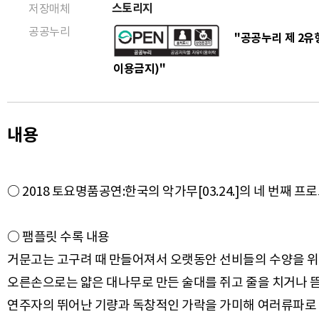
스토리지
저장매체
공공누리
"공공누리 제 2유형
이용금지)"
내용
○ 2018 토요명품공연:한국의 악가무[03.24.]의 네 번째 프
○ 팸플릿 수록 내용
거문고는 고구려 때 만들어져서 오랫동안 선비들의 수양을 위해
오른손으로는 얇은 대나무로 만든 술대를 쥐고 줄을 치거나 뜯
연주자의 뛰어난 기량과 독창적인 가락을 가미해 여러류파로 