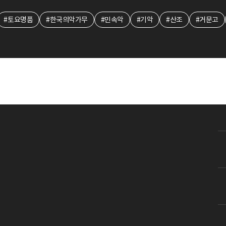
#토요명품
#한국의악가무
#민속악
#기악
#산조
#거문고