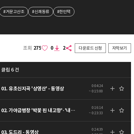
#거문고산조
#신쾌동류
#한민택
조회
275
0
2
다운로드 신청
자막보기
클립 6 건
0:04:24
01. 유초신지곡 '상영산' - 동영상
~ 0:15:00
0:16:14
02. 가야금병창 '박꽃 핀 내고향'·'내고향의 봄'·'님그린 회포'·'꽃타령' - 동영상
~ 0:23:33
0:24:39
03. 도드리 - 동영상