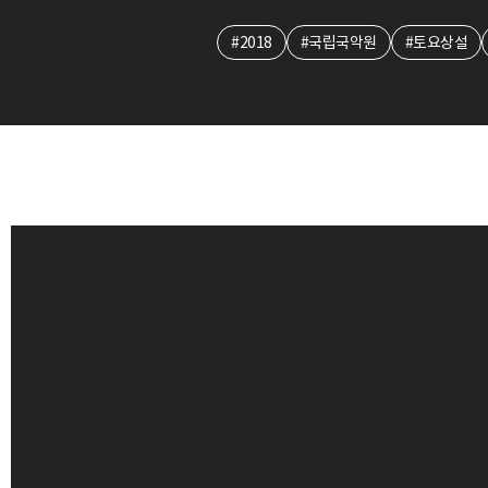
#2018
#국립국악원
#토요상설