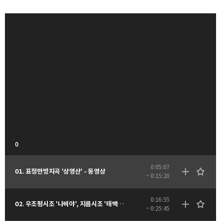
0
0:05:07
01. 표정만방지곡 '상영산' - 동영상
~ 0:15:20
0:16:55
02. 우조평시조 '나비야', 지름시조 '태백이' - 동영상
~ 0:25:45