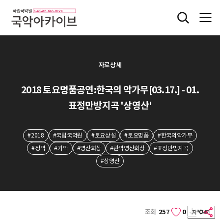
자료상세
2018 토요명품공연:한국의 악가무[03.17.] - 01.
표정만방지곡 '상영산'
#2018
#국립국악원
#토요상설
#토요명품
#한국의악가무
#정악
#기악
#영산회상
#관악영산회상
#표정만방지곡
#상영산
조회
257
0
0
자막보기