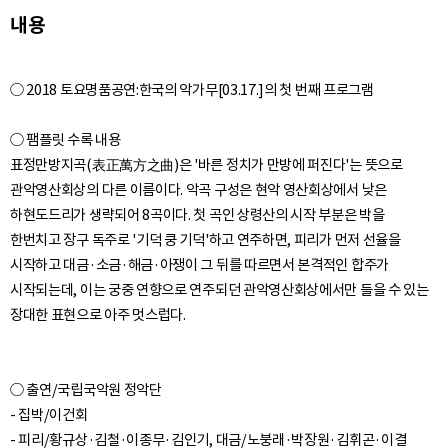
내용
○ 2018 토요명품공연:한국의 악가무[03.17.]의 첫 번째 프로그램
○ 팸플릿 수록 내용
표정만방지곡(表正萬方之曲)은 '바른 정치가 만방에 퍼진다'는 뜻으로
관악영산회상의 다른 이름이다. 악곡 구성은 현악 영산회상에서 낮은
하현도드리가 생략되어 8곡이다. 첫 곡인 상령산의 시작 부분은 박을
한번치고 장구 독주로 '기덕 쿵 기덕'하고 연주하면, 피리가 먼저 선율을
시작하고 대금·소금·해금·아쟁이 그 뒤를 따르면서 본격적인 합주가
시작되는데, 이는 궁중 연향으로 연주되던 관악영산회상에서만 들을 수 있는
○ 출연/국립국악원 정악단
- 집박/이건회
- 피리/황규상·김철·이종무·김인기, 대금/노붕래·박장원·김휘곤·이결