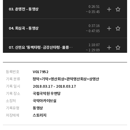
0:26:51
03. 춘앵전 - 동영상
~ 0:35:45
0:37:16
04. 회심곡 - 동영상
~ 0:47:05
1:18:07
07. 신민요 '동백타령·금강산타령·울릉도타령' - 동영상
~ 1:29:09
등록번호
V017952
기록 분류
정악>기악>영산회상>관악영산회상>상영산
기록 일시
2018.03.17 - 2018.03.17
기록 장소
국립국악원 우면당
소장처
국악아카이브실
기록유형
동영상
저장매체
스토리지