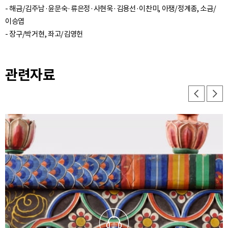
- 해금/김주남·윤문숙·류은정·사현욱·김용선·이찬미, 아쟁/정계종, 소금/
이승엽
관련자료