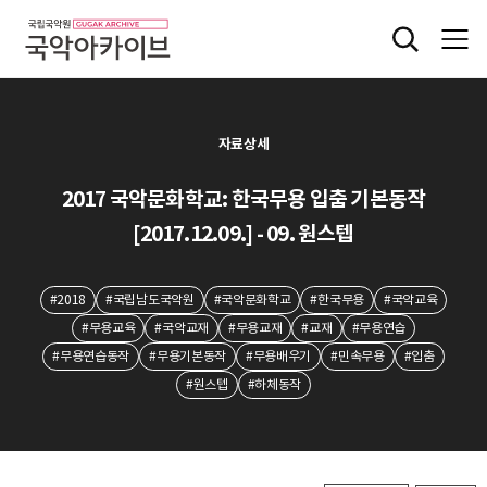
자료상세
2017 국악문화학교: 한국무용 입춤 기본동작
[2017.12.09.] - 09. 원스텝
#2018
#국립남도국악원
#국악문화학교
#한국무용
#국악교육
#무용교육
#국악교재
#무용교재
#교재
#무용연습
#무용연습동작
#무용기본동작
#무용배우기
#민속무용
#입춤
#원스텝
#하체동작