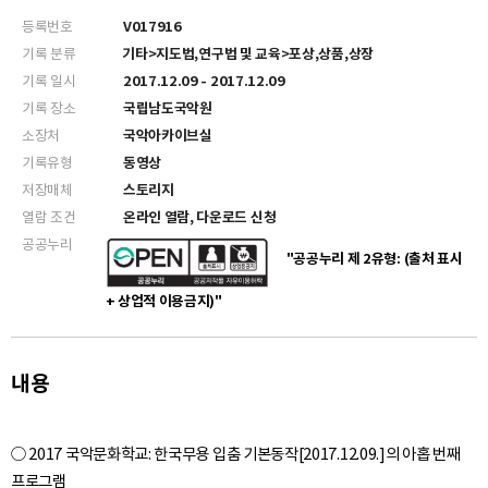
등록번호
V017916
기록 분류
기타>지도법,연구법 및 교육>포상,상품,상장
기록 일시
2017.12.09 - 2017.12.09
기록 장소
국립남도국악원
소장처
국악아카이브실
기록유형
동영상
저장매체
스토리지
열람 조건
온라인 열람, 다운로드 신청
공공누리
"공공누리 제 2유형: (출처 표시
+ 상업적 이용금지)"
내용
○ 2017 국악문화학교: 한국무용 입춤 기본동작[2017.12.09.]의 아홉 번째