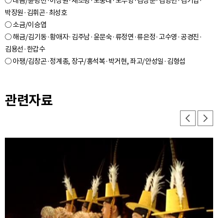
○ 대금/윤병천·이상원·채조병·노붕래·노부영·김상준·김영헌·김기엽·
박장원·김휘곤·최성호
○ 소금/이승엽
○ 해금/김기동·황애자·김주남·윤문숙·류정연·류은정·고수영·공경진·
김용선·한갑수
관련자료