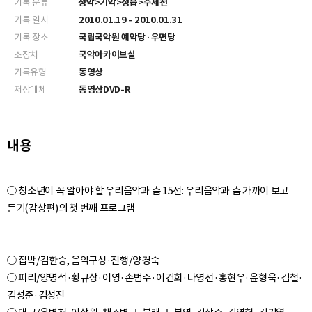
기록 분류
정악>기악>정읍>수제천
기록 일시
2010.01.19 - 2010.01.31
기록 장소
국립국악원 예악당·우면당
소장처
국악아카이브실
기록유형
동영상
저장매체
동영상DVD-R
내용
○ 청소년이 꼭 알아야 할 우리음악과 춤 15선: 우리음악과 춤 가까이 보고
○ 집박/김한승, 음악구성·진행/양경숙
○ 피리/양명석·황규상·이영·손범주·이건회·나영선·홍현우·윤형욱·김철·
김성준·김성진