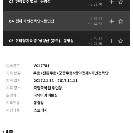
03. 현악합주 별곡 - 동영상
~ 0:33:40
0:35:14
04. 정재 가인전목단 - 동영상
~ 0:44:53
0:46:23
05. 취태평지곡 중 '상령산'(중주) - 동영상
~ 0:55:36
1:06:51
07. 관악합주 해령 - 동영상
~ 1:15:42
등록번호
V017781
기록 분류
무용>전통무용>궁중무용>향악정재>가인전목단
기록 일시
2017.11.11 - 2017.11.11
기록 장소
국립국악원 우면당
소장처
국악아카이브실
기록유형
동영상
저장매체
스토리지
내용