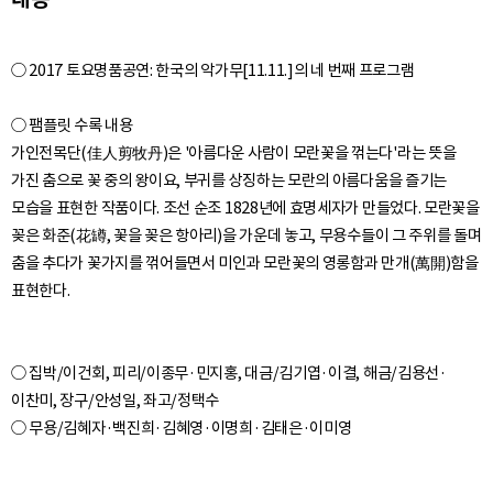
○ 2017 토요명품공연: 한국의 악가무[11.11.]의 네 번째 프로그램
○ 팸플릿 수록 내용
가인전목단(佳人剪牧丹)은 '아름다운 사람이 모란꽃을 꺾는다'라는 뜻을
가진 춤으로 꽃 중의 왕이요, 부귀를 상징하는 모란의 아름다움을 즐기는
모습을 표현한 작품이다. 조선 순조 1828년에 효명세자가 만들었다. 모란꽃을
꽂은 화준(花罇, 꽃을 꽂은 항아리)을 가운데 놓고, 무용수들이 그 주위를 돌며
춤을 추다가 꽃가지를 꺾어들면서 미인과 모란꽃의 영롱함과 만개(萬開)함을
○ 집박/이건회, 피리/이종무·민지홍, 대금/김기엽·이결, 해금/김용선·
이찬미, 장구/안성일, 좌고/정택수