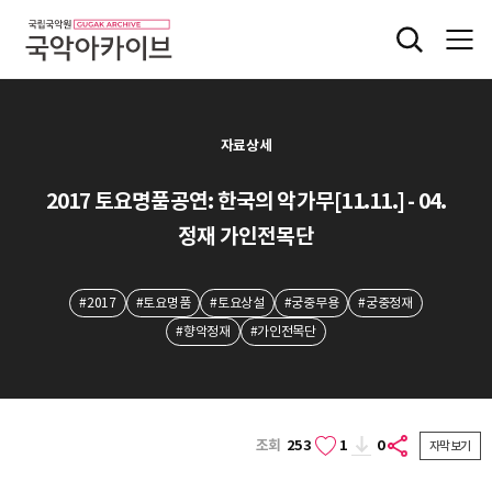
자료상세
2017 토요명품공연: 한국의 악가무[11.11.] - 04.
정재 가인전목단
#2017
#토요명품
#토요상설
#궁중무용
#궁중정재
#향악정재
#가인전목단
조회
253
1
0
자막보기