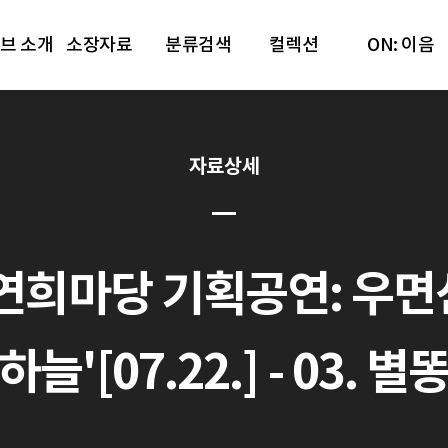
브 소개
소장자료
분류검색
컬렉션
ON: 이음
자료상세
연희마당 기획공연: 우면산
하늘'[07.22.] - 03. 별