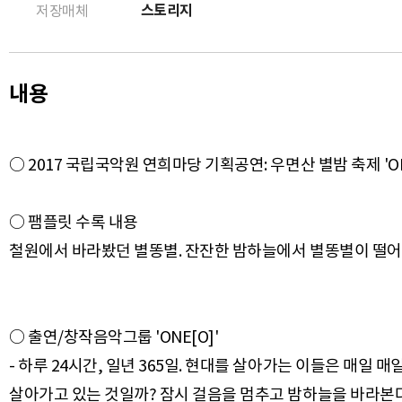
스토리지
저장매체
내용
○ 2017 국립국악원 연희마당 기획공연: 우면산 별밤 축제 'ONE
○ 팸플릿 수록 내용
○ 출연/창작음악그룹 'ONE[O]'
- 하루 24시간, 일년 365일. 현대를 살아가는 이들은 매일 
살아가고 있는 것일까? 잠시 걸음을 멈추고 밤하늘을 바라본다