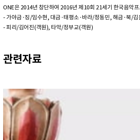
ONE은 2014년 창단하여 2016년 제10회 21세기 한국
- 가야금·징/임수현, 대금·태평소·바라/정동민, 해금·북/
관련자료