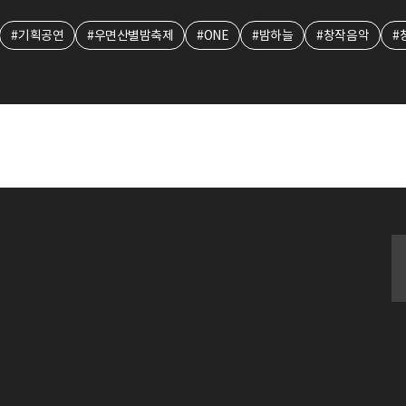
#기획공연
#우면산별밤축제
#ONE
#밤하늘
#창작음악
#