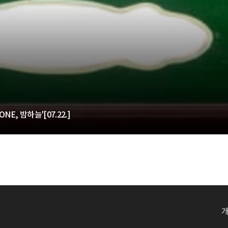
E, 밤하늘'[07.22.]