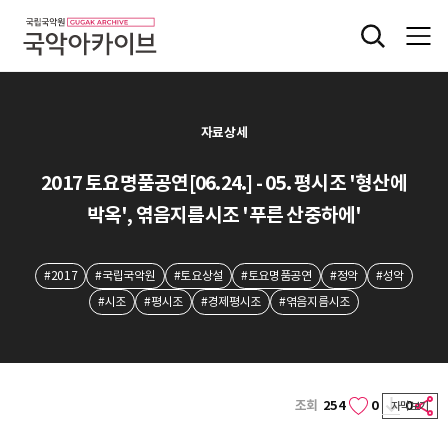
자료상세
2017 토요명품공연[06.24.] - 05. 평시조 '형산에
박옥', 엮음지름시조 '푸른 산중하에'
#2017
#국립국악원
#토요상설
#토요명품공연
#정악
#성악
#시조
#평시조
#경제평시조
#엮음지름시조
조회
254
0
0
자막보기