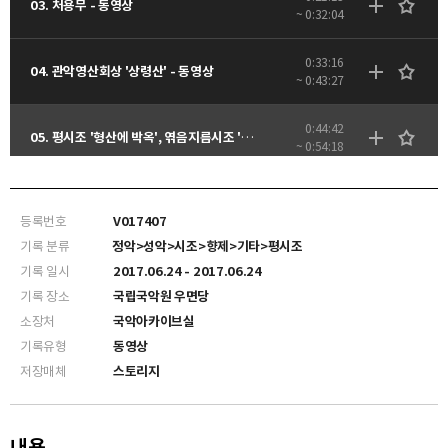
03. 처용무 - 동영상
~ 0:32:04
0:33:16
04. 관악영산회상 '상령산' - 동영상
~ 0:43:27
0:44:42
05. 평시조 '형산에 박옥', 엮음지름시조 '푸른 산중하에' - 동영상
~ 0:54:18
0:55:11
06. 중주 경풍년 - 동영상
~ 1:01:42
등록번호
V017407
기록 분류
정악>성악>시조>향제>기타>평시조
1:03:01
07. 관악합주 '낙양춘' - 동영상
기록 일시
2017.06.24 - 2017.06.24
~ 1:11:21
기록 장소
국립국악원 우면당
소장처
국악아카이브실
기록유형
동영상
저장매체
스토리지
내용