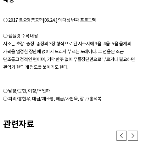
○ 2017 토요명품공연[06.24.]의 다섯 번째 프로그램
○ 팸플릿 수록 내용
시조는 초장·중장·종장의 3장 형식으로 된 시조시에 3음·4음·5음 음계의
가락을 일정한 장단에 얹어서 느리게 부르는 노래이다. 그 선율은 조금
단조롭고 정적인 편이며, 기악 반주 없이 무릎장단만으로 부르거나 필요하면
○ 남창/문현, 여창/조일하
관련자료