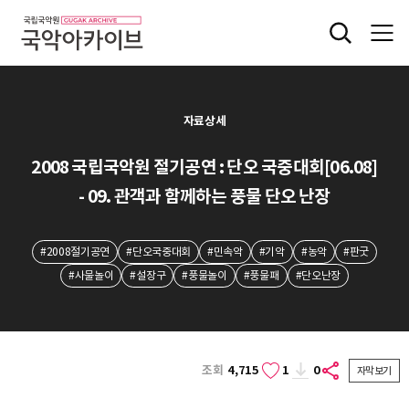
자료상세
2008 국립국악원 절기공연 : 단오 국중대회[06.08]
- 09. 관객과 함께하는 풍물 단오 난장
#2008절기공연
#단오국중대회
#민속악
#기악
#농악
#판굿
#사물놀이
#설장구
#풍물놀이
#풍물패
#단오난장
조회
4,715
1
0
자막보기