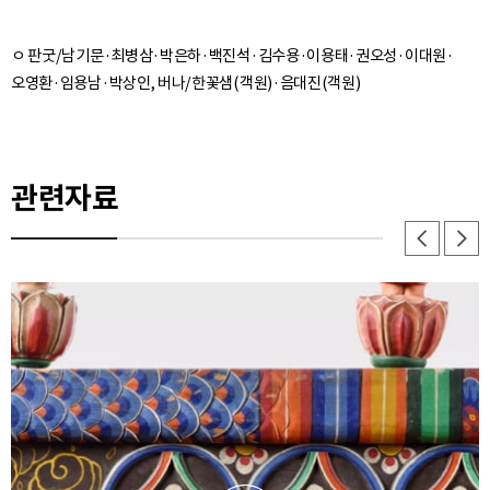
ㅇ 판굿/남기문·최병삼·박은하·백진석·김수용·이용태·권오성·이대원·
오영환·임용남·박상인, 버나/한꽃샘(객원)·음대진(객원)
관련자료