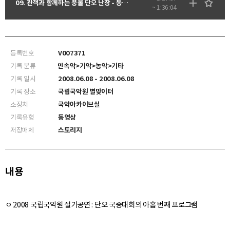
09. 관객과 함께하는 풍물 단오 난장 - 동영상
~ 1:36:04
등록번호
V007371
기록 분류
민속악>기악>농악>기타
기록 일시
2008.06.08 - 2008.06.08
기록 장소
국립국악원 별맞이터
소장처
국악아카이브실
기록유형
동영상
저장매체
스토리지
내용
ㅇ 2008 국립국악원 절기공연 : 단오 국중대회의 아홉 번째 프로그램