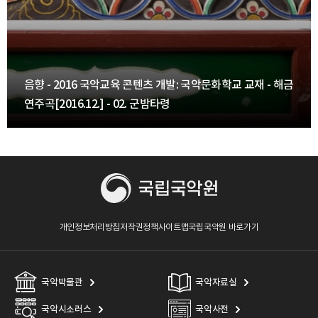
향 - 2016 국악교육 콘텐츠 개발: 국악문화학교 교재 - 해금
음
주곡[2016.12.] - 02. 군밤타령
연
개인정보처리방침
저작권정책
사이트맵
국립국악원 바로가기
국악박물관
국악자료실
국악시소러스
국악사전