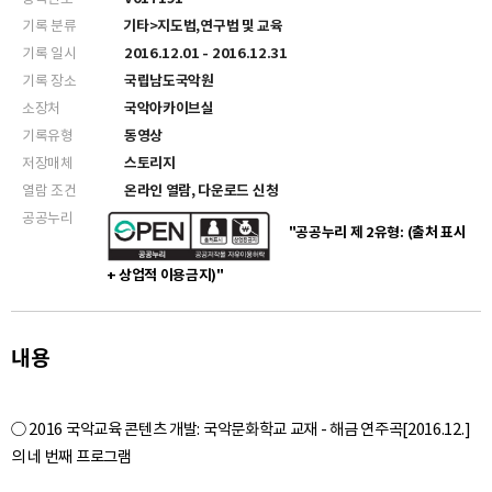
기록 분류
기타>지도법,연구법 및 교육
기록 일시
2016.12.01 - 2016.12.31
기록 장소
국립남도국악원
소장처
국악아카이브실
기록유형
동영상
저장매체
스토리지
열람 조건
온라인 열람, 다운로드 신청
공공누리
"공공누리 제 2유형: (출처 표시
+ 상업적 이용금지)"
내용
○ 2016 국악교육 콘텐츠 개발: 국악문화학교 교재 - 해금 연주곡[2016.12.]