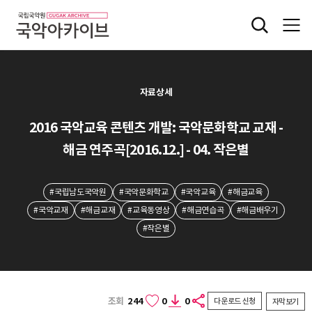
자료상세
2016 국악교육 콘텐츠 개발: 국악문화학교 교재 -
해금 연주곡[2016.12.] - 04. 작은별
#국립남도국악원
#국악문화학교
#국악교육
#해금교육
#국악교재
#해금교재
#교육동영상
#해금연습곡
#해금배우기
#작은별
조회
244
0
0
다운로드 신청
자막보기