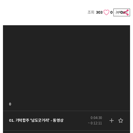
조회
303
0
0
자막보기
0
0:04:30
01. 기악합주 '남도굿거리' - 동영상
~ 0:12:11