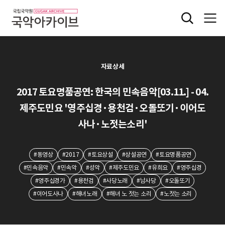
자료상세
2017 토요명품공연: 한국의 민속음악[03.11.] - 04.
제주도민요 '영주십경·용천검·오돌또기·이어도
사나·노젓는소리'
#동영상
#2017
#토요상설
#상설공연
#토요명품공연
#민속음악
#민속악
#성악
#제주도민요
#유희요
#영주십경
#영주십경가
#용천검
#사당노래
#남사당
#오돌또기
#이어도사나
#해녀노래
#해녀 노 젓는 소리
#노젓는 소리