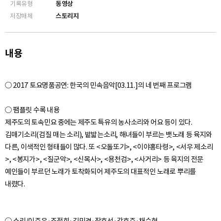
기록유형
동영상
저장매체
스토리지
내용
○ 2017 토요명품공연: 한국의 민속음악[03.11.]의 네 번째 프로그램
○ 팸플릿 수록 내용
제주도의 토속민요 중에는 제주도 특유의 농사소리와 어요 등이 있다.
김매기소리(검질 매는 소리), 밭밟는소리, 해녀들이 부르는 뱃노래 등 육지와
다른, 이색적인 형태들이 많다. 또 <오돌또기>, <이야홍타령>, <서우 제소리
>, <봉지가>, <질군악>, <신목사>, <용천검>, <사거리> 등 육지의 전문
예인들이 부르던 노래가 토착화되어 제주도의 대표적인 노래로 뿌리를