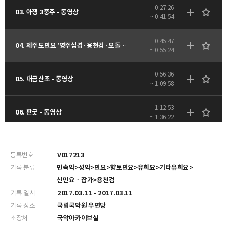
0:27:26
03. 아쟁 3중주 - 동영상
~ 0:41:54
0:45:47
04. 제주도민요 '영주십경·용천검·오돌또기·이어도 사나·노젓는소리' - 동영상
~ 0:55:24
0:56:36
05. 대금산조 - 동영상
~ 1:09:58
1:12:53
06. 판굿 - 동영상
~ 1:36:22
등록번호
V017213
기록 분류
민속악>성악>민요>향토민요>유희요>기타유희요>
신민요ㆍ잡가>용천검
기록 일시
2017.03.11 - 2017.03.11
기록 장소
국립국악원 우면당
소장처
국악아카이브실