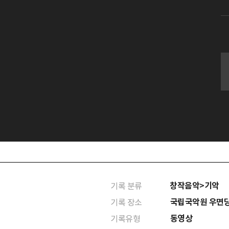
창작음악>기악
기록 분류
국립국악원 우면
기록 장소
동영상
기록유형