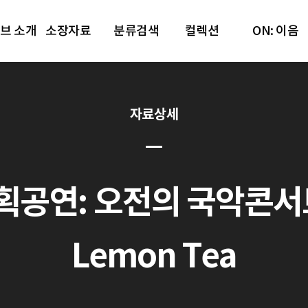
브 소개
소장자료
분류검색
컬렉션
ON: 이음
자료상세
공연: 오전의 국악콘서트 다담
Lemon Tea