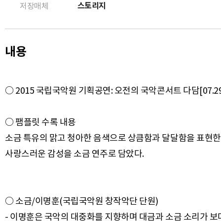
스토리지
저장매체
내용
○ 2015 국립국악원 기획공연: 오전의 국악콘서트 다담[07.2
○ 팸플릿 수록 내용
소금 특유의 맑고 청아한 음색으로 상큼함과 달달함을 표현한
○ 소금/이명훈(국립국악원 창작악단 단원)
- 이명훈은 국악의 대중화를 지향하며 대금과 소금 소리가 보