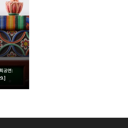
기획공연:
.]