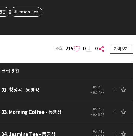
명훈
#Lemon Tea
조회
215
0
0
자막보기
클립 6 건
0:02:06
01. 청성곡 - 동영상
~ 0:07:39
0:42:32
03. Morning Coffee - 동영상
~ 0:46:28
0:47:19
04. Jasmine Tea - 동영상