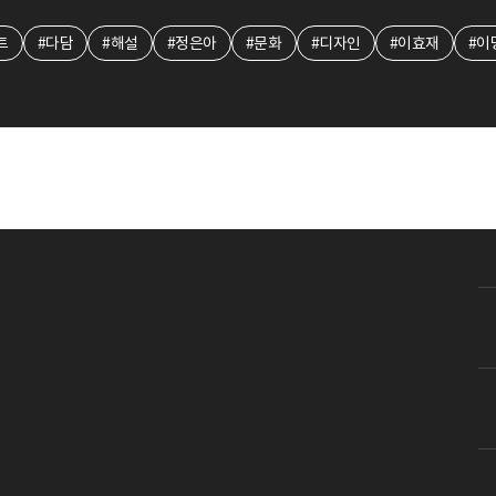
트
#다담
#해설
#정은아
#문화
#디자인
#이효재
#이