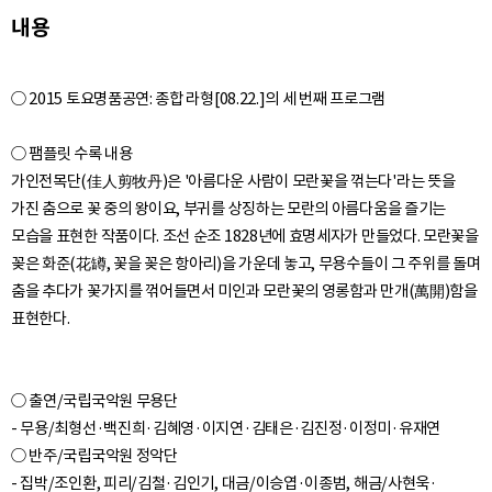
내용
○ 2015 토요명품공연: 종합 라형[08.22.]의 세 번째 프로그램
○ 팸플릿 수록 내용
가인전목단(佳人剪牧丹)은 '아름다운 사람이 모란꽃을 꺾는다'라는 뜻을
가진 춤으로 꽃 중의 왕이요, 부귀를 상징하는 모란의 아름다움을 즐기는
모습을 표현한 작품이다. 조선 순조 1828년에 효명세자가 만들었다. 모란꽃을
꽂은 화준(花罇, 꽃을 꽂은 항아리)을 가운데 놓고, 무용수들이 그 주위를 돌며
춤을 추다가 꽃가지를 꺾어들면서 미인과 모란꽃의 영롱함과 만개(萬開)함을
○ 출연/국립국악원 무용단
- 무용/최형선·백진희·김혜영·이지연·김태은·김진정·이정미·유재연
○ 반주/국립국악원 정악단
- 집박/조인환, 피리/김철·김인기, 대금/이승엽·이종범, 해금/사현욱·