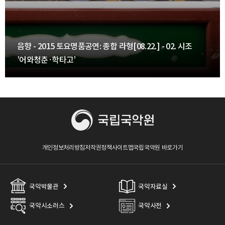
음향 - 2015 토요명품공연: 종합 라형[08.22.] - 02. 시조
’어와청춘·학타고’
개인정보처리방침
저작권정책
사이트맵
국립국악원 바로가기
국악박물관
국악자료실
국악시소러스
국악사전