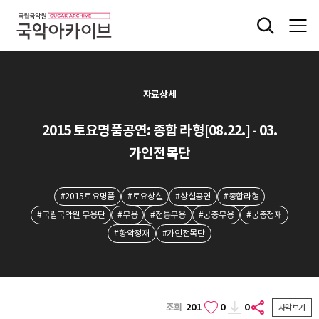
자료상세
2015 토요명품공연: 종합 라형[08.22.] - 03.
가인전목단
#2015토요명품
#토요상설
#상설공연
#종합라형
#국립국악원 무용단
#무용
#전통무용
#궁중무용
#궁중정재
#향악정재
#가인전목단
조회
201
0
0
자막보기