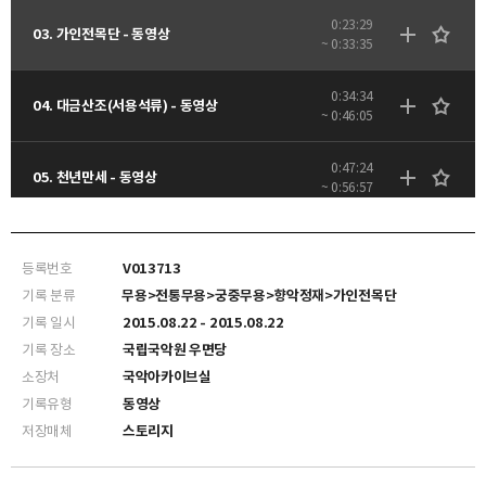
0:23:29
03. 가인전목단 - 동영상
~ 0:33:35
0:34:34
04. 대금산조(서용석류) - 동영상
~ 0:46:05
0:47:24
05. 천년만세 - 동영상
~ 0:56:57
1:09:50
07. 부채춤 - 동영상
~ 1:17:23
등록번호
V013713
기록 분류
무용>전통무용>궁중무용>향악정재>가인전목단
기록 일시
2015.08.22 - 2015.08.22
기록 장소
국립국악원 우면당
소장처
국악아카이브실
기록유형
동영상
저장매체
스토리지