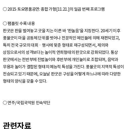
○ 2015 토요명품공연: 종합 가형[11.21.]의 일곱 번째 프로그램
○ 팸플릿 수록 내용
판굿은 판을 벌여놓고 굿을 치는 이른 바 '판놀음'을 지칭한다. 20세기 이후
풍물굿이 마을 공동체 단위를 벗어나 전문적인 예인들에 의해 재편되었고,
특히 전국 규모의 대회ㆍ행사에 맞춘 형태로 재구성되면서, 제의와
상징으로서의 성격보다는 놀이적 연희형태의 판굿으로 강화되었다. 통상
판굿에서는 전반부에 진법놀이와 후반부에 개인놀이로 조합되며, 음악과
무용과 놀이가 결합된 형태의 예능적 특성을 가진다. 풍물굿의 지역적 특성이
전승되고 있기 때문에, 오늘날 판굿은 구성을 어떻게 하느냐에 따라 다양한
관련자료