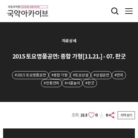
자료상세
2015 토요명품공연: 종합 가형[11.21.] - 07. 판굿
#2015 토요명품공연
#종합 가형
#토요상설
#상설공연
#연희
#전통연희
#사물놀이
#판굿
조회
213
0
0
자막보기