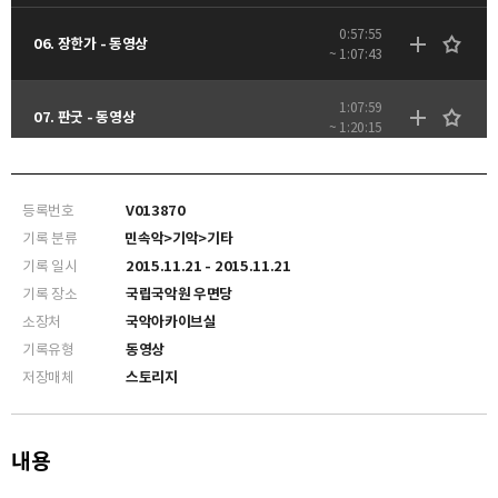
0:57:55
06. 장한가 - 동영상
~ 1:07:43
1:07:59
07. 판굿 - 동영상
~ 1:20:15
등록번호
V013870
기록 분류
민속악>기악>기타
기록 일시
2015.11.21 - 2015.11.21
기록 장소
국립국악원 우면당
소장처
국악아카이브실
기록유형
동영상
저장매체
스토리지
내용