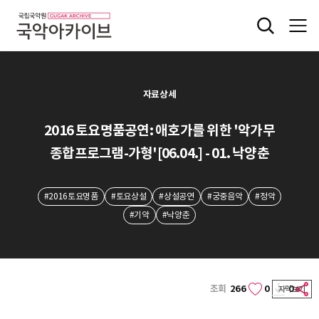
자료상세
2016 토요명품공연: 애호가를 위한 '악가무
종합프로그램-가형'[06.04.] - 01. 낙양춘
#2016토요명품
#토요상설
#상설공연
#궁중음악
#정악
#기악
#낙양춘
조회
266
0
0
자막보기