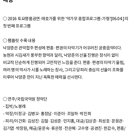
○ 2016 토요명품공연: 애호가를 위한 '악가무 종합프로그램-가형'[06.04.]의
첫 번째 프로그램
○ 팸플릿 수록 내용
낙양춘은 관악합주 편성에 편종·편경의 타악기가 어우러진 궁중음악이다.
농현과 시김새가 풍부한 향악과 달리, 낙양춘의 선율 진행은 장식이 없이
비교적 단순하게 진행되어 고전적인 느낌을 준다. 편종·편경의 타악기 울림,
여러 명의 악사가 시를 노래하는 창사, 그리고 당피리 중심의 선율이 조화를
○ 연주/국립국악원 정악단
- 집박/노붕래
- 악장/이정규·김병오·홍창남·이준아·조일하·박진희
- 피리/이건회·김성진·김철·김성준·민지홍, 대금/김상준·최성호·문응관·
김기엽·박장원, 해금/윤문숙·류은정·전은혜·고수영·공경진·한갑수, 편종/