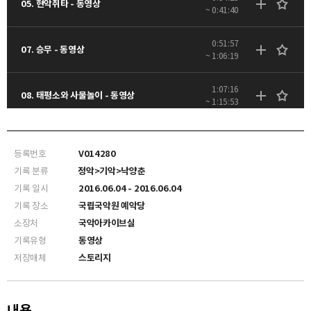
05. 현악취타 - 동영상
~ 0:41:40
0:51:57
07. 승무 - 동영상
~ 1:06:19
1:07:16
08. 태평소와 사물놀이 - 동영상
~ 1:15:53
등록번호
V014280
기록 분류
정악>기악>낙양춘
기록 일시
2016.06.04 - 2016.06.04
기록 장소
국립국악원 예악당
소장처
국악아카이브실
기록유형
동영상
저장매체
스토리지
내용