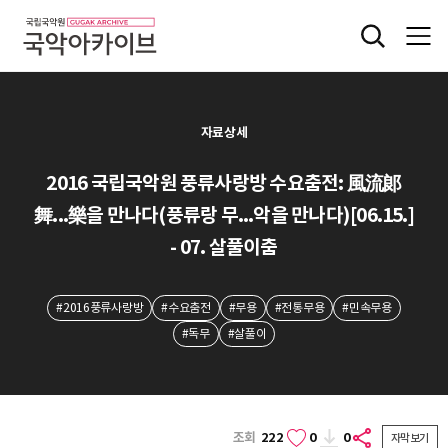
자료상세
2016 국립국악원 풍류사랑방 수요춤전: 風流郞
舞...樂을 만나다(풍류랑 무...악을 만나다)[06.15.]
- 07. 살풀이춤
#2016풍류사랑방
#수요춤전
#무용
#전통무용
#민속무용
#독무
#살풀이
조회
222
0
0
자막보기