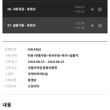
0:54:19
05. 사풍정감 - 동영상
~ 1:10:15
1:23:36
07. 살풀이춤 - 동영상
~ 1:41:20
등록번호
V014302
기록 분류
무용>전통무용>민속무용>독무>살풀이
기록 일시
2016.06.15 - 2016.06.15
기록 장소
국립국악원 풍류사랑방
소장처
국악아카이브실
기록유형
동영상
저장매체
스토리지
내용