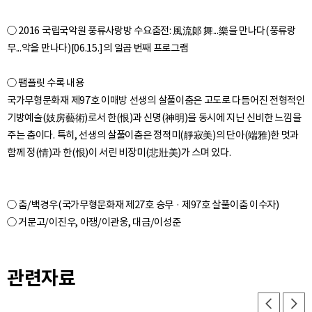
○ 2016 국립국악원 풍류사랑방 수요춤전: 風流郞 舞...樂을 만나다(풍류랑
무...악을 만나다)[06.15.]의 일곱 번째 프로그램
○ 팸플릿 수록 내용
국가무형문화재 제97호 이매방 선생의 살풀이춤은 고도로 다듬어진 전형적인
기방예술(妓房藝術)로서 한(恨)과 신명(神明)을 동시에 지닌 신비한 느낌을
주는 춤이다. 특히, 선생의 살풀이춤은 정적미(靜寂美)의 단아(端雅)한 멋과
○ 춤/백경우(국가무형문화재 제27호 승무 · 제97호 살풀이춤 이수자)
관련자료