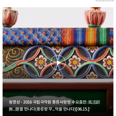
동영상 - 2016 국립국악원 풍류사랑방 수요춤전: 風流郞
舞...樂을 만나다(풍류랑 무...악을 만나다)[06.15.]