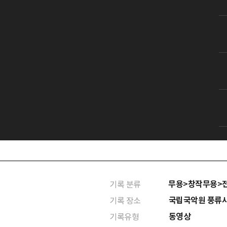
무용>창작무용>
기록 분류
국립국악원 풍류
기록 장소
동영상
기록유형