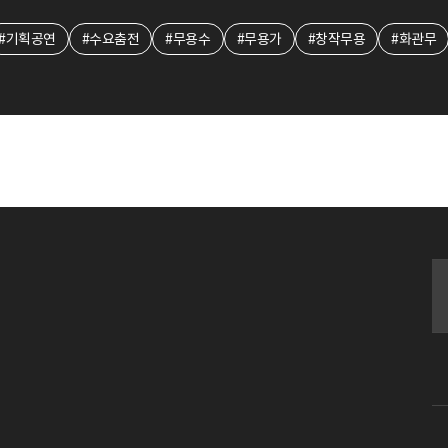
#기획공연
#수요춤전
#무용수
#무용가
#창작무용
#화관무