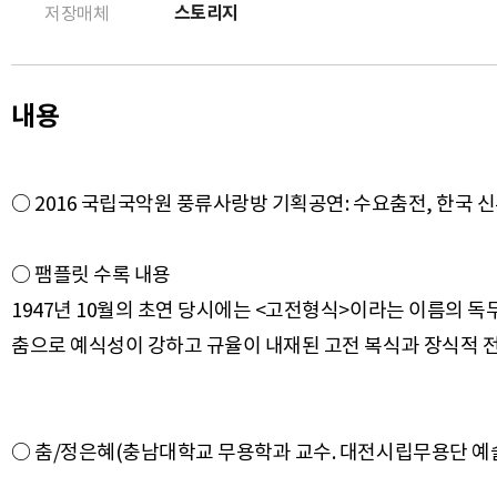
스토리지
저장매체
내용
○ 2016 국립국악원 풍류사랑방 기획공연: 수요춤전, 한국 신
○ 팸플릿 수록 내용
1947년 10월의 초연 당시에는 <고전형식>이라는 이름의 