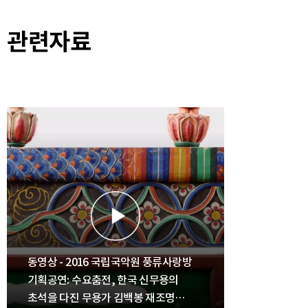
관련자료
동영상 - 2016 국립국악원 풍류사랑방
기획공연: 수요춤전, 한국 신무용의
초석을 다진 무용가 김백봉 재조명