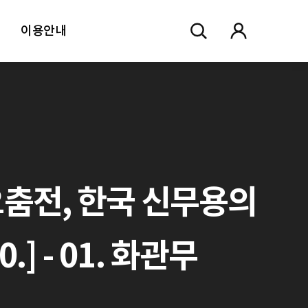
이용안내
요춤전, 한국 신무용의
] - 01. 화관무