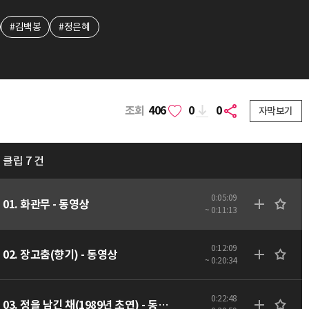
#김백봉
#정은혜
조회
406
0
0
자막보기
클립 7 건
0:05:09
01. 화관무 - 동영상
~ 0:11:13
0:12:09
02. 장고춤(향기) - 동영상
~ 0:20:34
0:22:48
03. 정을 남긴 채(1989년 초연) - 동영상