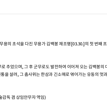
무용의 초석을 다진 무용가 김백봉 재조명[03.30.]의 첫 번째
독무로 추었으며, 그 후 군무로도 발전하여 이어져 오는 김백봉의