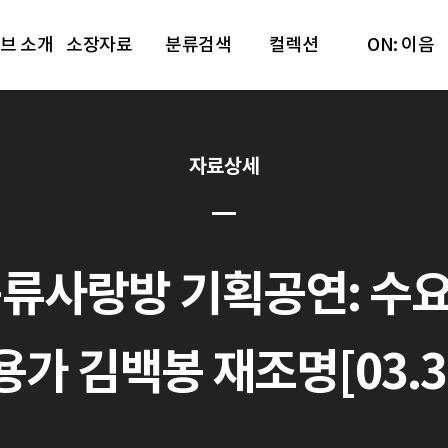
브 소개
소장자료
분류검색
컬렉션
ON: 이음
자료상세
풍류사랑방 기획공연: 수
 김백봉 재조명[03.30.