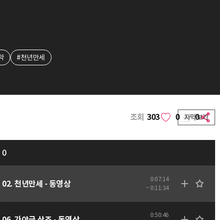
악
#천년만세
조회
303
0
0
자막보기
0
0:07:14
02. 천년만세 - 동영상
~ 0:11:34
0:50:46
06. 가야금 산조 - 동영상