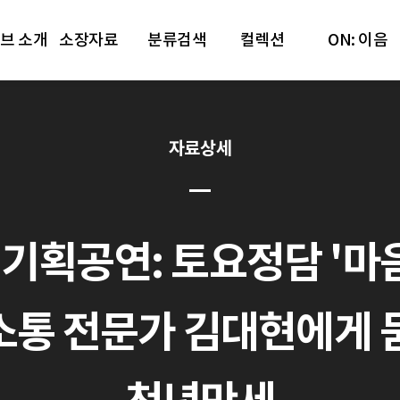
브 소개
소장자료
분류검색
컬렉션
ON: 이음
자료상세
 기획공연: 토요정담 '
 전문가 김대현에게 묻다.'[