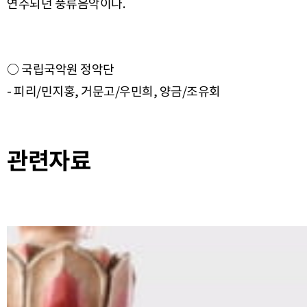
○ 국립국악원 정악단
관련자료