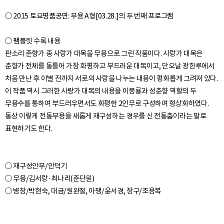
○ 2015 토요명품공연: 무용 A형[03.28.]의 두 번째 프로그램
○ 팸플릿 수록 내용
판소리 춘향가 중 사랑가 대목을 무용으로 그린 작품이다. 사랑가 대목은
춘향가 전체를 통틀어 가장 화평하고 부드러운 대목이고, 단오날 광한루에서
처음 만난 후 이별 전까지 서로의 사랑을 나누는 내용이 평화롭게 그려져 있다.
이 작품 역시 그러한 사랑가 대목의 내용을 이몽룡과 성춘향 역할의 두
무용수를 통하여 부드러우면서도 화평한 2인무로 구성하여 형상화하였다.
통상 이렇게 전통무용을 새롭게 재구성하는 경우를 신 전통춤이라는 말로
○ 재구성안무/안덕기
○ 무용/김서랑·최나리(준단원)