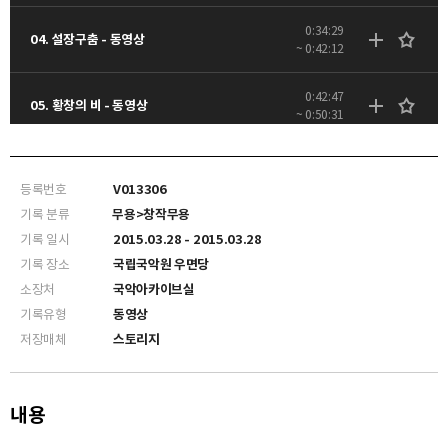
0:34:29
04. 설장구춤 - 동영상
~ 0:42:12
0:42:47
05. 황창의 비 - 동영상
~ 0:50:31
0:51:45
06. 부채춤 - 동영상
~ 0:59:21
등록번호
V013306
기록 분류
무용>창작무용
1:01:54
07. 소고춤 - 동영상
기록 일시
2015.03.28 - 2015.03.28
~ 1:13:44
기록 장소
국립국악원 우면당
소장처
국악아카이브실
기록유형
동영상
저장매체
스토리지
내용