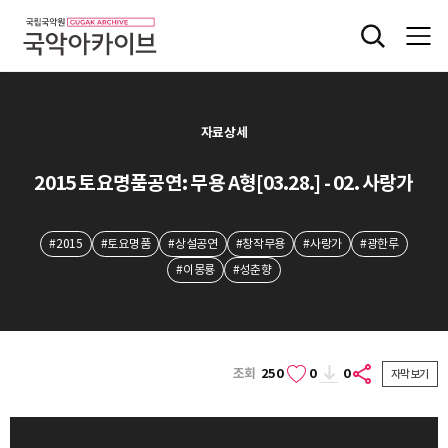
자료상세
2015 토요명품공연: 무용 A형[03.28.] - 02. 사랑가
#2015
#토요명품
#상설공연
#창작무용
#사랑가
#광한루
#이몽룡
#성춘향
조회
250
0
0
자막보기