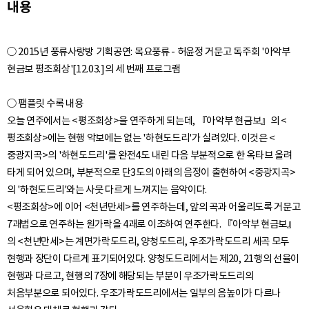
내용
○ 2015년 풍류사랑방 기획공연: 목요풍류 - 허윤정 거문고 독주회 '아악부
현금보 평조회상'[12.03.]의 세 번째 프로그램
○ 팸플릿 수록 내용
오늘 연주에서는 <평조회상>을 연주하게 되는데, 『아악부 현금보』의 <
평조회상>에는 현행 악보에는 없는 '하현도드리'가 실려있다. 이것은 <
중광지곡>의 '하현도드리'를 완전4도 내린 다음 부분적으로 한 옥타브 올려
타게 되어 있으며, 부분적으로 단3도의 아래의 음정이 출현하여 <중광지곡>
의 '하현도드리'와는 사뭇 다르게 느껴지는 음악이다.
<평조회상>에 이어 <천년만세>를 연주하는데, 앞의 곡과 어울리도록 거문고
7괘법으로 연주하는 원가락을 4괘로 이조하여 연주한다. 『아악부 현금보』
의 <천년만세>는 계면가락도드리, 양청도드리, 우조가락도드리 세곡 모두
현행과 장단이 다르게 표기되어있다. 양청도드리에서는 제20, 21행의 선율이
현행과 다르고, 현행의 7장에 해당되는 부분이 우조가락도드리의
처음부분으로 되어있다. 우조가락도드리에서는 일부의 음높이가 다르나