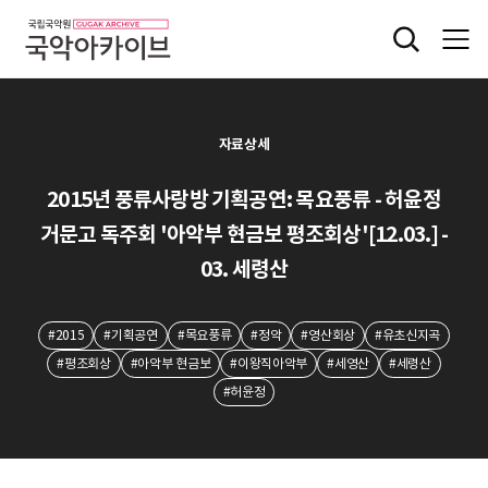
자료상세
2015년 풍류사랑방 기획공연: 목요풍류 - 허윤정
거문고 독주회 '아악부 현금보 평조회상'[12.03.] -
03. 세령산
#2015
#기획공연
#목요풍류
#정악
#영산회상
#유초신지곡
#평조회상
#아악부 현금보
#이왕직아악부
#세영산
#세령산
#허윤정