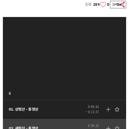
조회
284
0
0
자막보기
0
0:06:42
01. 상령산 - 동영상
~ 0:13:37
0:36:23
03. 세령산 - 동영상