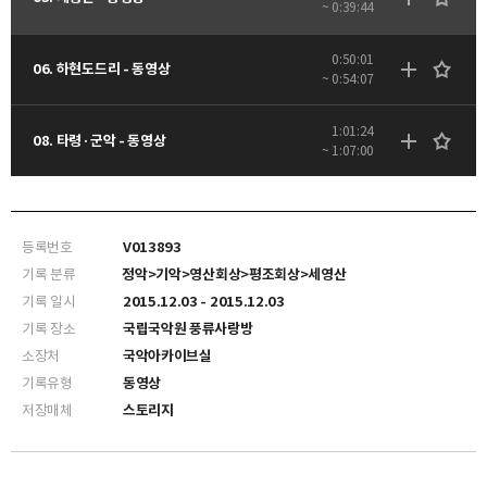
~ 0:39:44
0:50:01
06. 하현도드리 - 동영상
~ 0:54:07
1:01:24
08. 타령·군악 - 동영상
~ 1:07:00
등록번호
V013893
기록 분류
정악>기악>영산회상>평조회상>세영산
기록 일시
2015.12.03 - 2015.12.03
기록 장소
국립국악원 풍류사랑방
소장처
국악아카이브실
기록유형
동영상
저장매체
스토리지