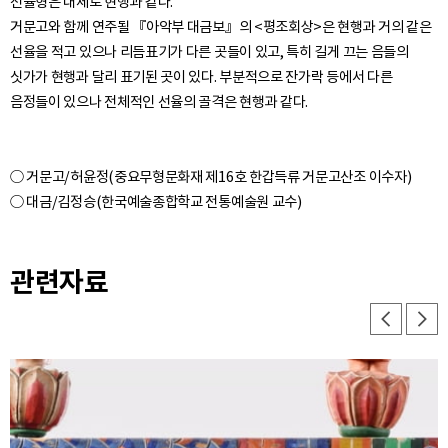
선율형은 대체로 현행과 같다.
거문고와 함께 연주될 『아악부 대금보』의 <평조회상>은 현행과 거의 같은
선율을 적고 있으나 리듬표기가 다른 곳들이 있고, 특히 길게 끄는 음들의
싯가가 현행과 달리 표기된 곳이 있다. 부분적으로 잔가락 등에서 다른
○ 거문고/허윤정(중요무형문화재 제16호 한갑득류 거문고산조 이수자)
관련자료