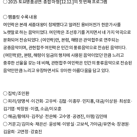
○ 2015 토요명품공연: 종합 마형[12.12.]의 첫 번째 프로그램
○ 팸플릿 수록 내용
여민락은 본래 세종대왕이 창제했다고 알려진 용비어천가 한문가사를
노랫말로 하는 음악이었다. 여민락은 조선후기를 거치면서 네 가지 악곡으로
분화되어 전승되었다. (여민락)만, 본령, 해령은 관악합주로 연주되는
궁중음악이며, 관현합주 여민락은 민간의 풍류음악으로 전승된 음악이다.
(여민락)만, 본령, 해령이 임금의 행차에 사용된 음악이었던 만큼 느리고
중후한 선율을 갖는 데 비해, 관현합주 여민락은 민간의 풍류음악으로 전승된
○ 집박/조인환
○ 피리/양명석·이건회·고우석·김철·이종무·민지홍, 대금/이상원·최성호·
김기엽·박장원·이결, 소금/이오훈
○ 해금/황애자·김주남·전은혜·고수영·공경진, 아쟁/김인애
○ 거문고/김미숙·채은선·윤성혜·이방실·고보석, 가야금/유연숙·장경원·
김윤희·고연정·강효진