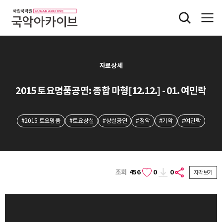
자료상세
2015 토요명품공연: 종합 마형[12.12.] - 01. 여민락
#2015 토요명품
#토요상설
#상설공연
#정악
#기악
#여민락
조회
456
0
0
자막보기