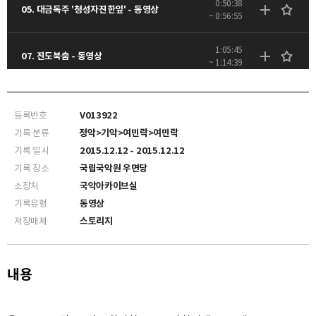
0:50:38
05. 대금독주 '청성자진한잎' - 동영상
~ 0:56:55
1:05:45
07. 진도북춤 - 동영상
~ 1:14:39
등록번호
V013922
기록 분류
정악>기악>여민락>여민락
기록 일시
2015.12.12 - 2015.12.12
기록 장소
국립국악원 우면당
소장처
국악아카이브실
기록유형
동영상
저장매체
스토리지
내용