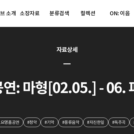
브 소개
소장자료
분류검색
컬렉션
ON: 이음
자료상세
: 마형[02.05.] - 06
토요명품공연
#정악
#기악
#풍류음악
#자진한잎
#독주곡