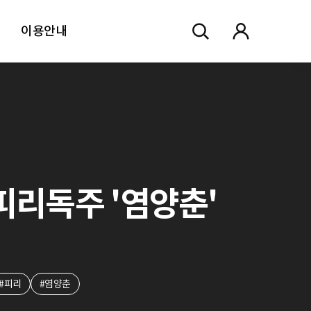
이용안내
. 피리독주 '염양춘'
#피리
#염양춘