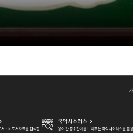
국악시소러스
도서ㆍ비도서자료를 검색할
용어 간 층위관계를 보여주는 국악시소러스를 활