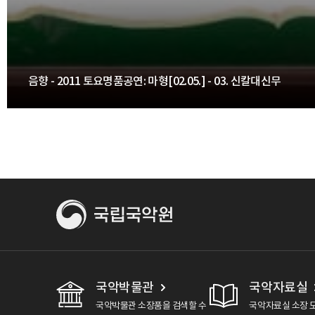
음향 - 2011 토요명품공연: 마형[02.05.] - 03. 신칼대신무
국악박물관
국악자료실
국악박물관 소장품을 검색할 수
국악자료실 소장 