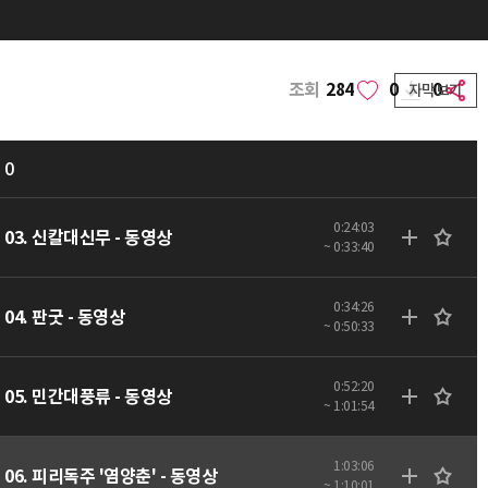
조회
284
0
0
자막보기
0
0:24:03
03. 신칼대신무 - 동영상
~ 0:33:40
0:34:26
04. 판굿 - 동영상
~ 0:50:33
0:52:20
05. 민간대풍류 - 동영상
~ 1:01:54
1:03:06
06. 피리독주 '염양춘' - 동영상
~ 1:10:01