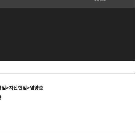
한잎>자진한잎>염양춘
당