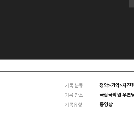
정악>기악>자진
기록 분류
국립국악원 우면
기록 장소
동영상
기록유형