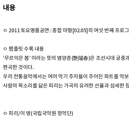
내용
ㅇ 2011 토요명품공연 : 종합 마형[02.05]의 여섯 번째 프로
ㅇ 팸플릿 수록 내용
‘무르익은 봄’ 이라는 뜻의 염양춘(艶陽春)은 조선시대 궁중
편곡한 것이다.
우리 전통음악에서는 여러 악기 주자들이 주어진 파트를 악보대
ㅇ 피리/이 영(국립국악원 정악단)