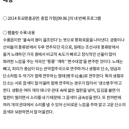
○ 2014 토요명품공연: 종합 가형[09.06.]의 네 번째 프로그램
○ 팸플릿 수록 내용
수룡음이란 '물속의 용이 읊조린다'는 뜻으로 평화로움을 나타낸다. 궁중이나
선비들의 풍류방에서 두루 연주되던 곡으로, 원래는 조선시대 풍류방에서
즐겨 노래하던 가곡 중에서 비교적 속도가 빠르고 장식적인 선율이 많아
화려한 느낌을 주는 악곡인 '평롱' '계락' '편수대엽'을 변주한 것이다. 노래는
빼고, 피리가 중심이 되는 관악합주곡으로 연주하거나 생황과 단소, 양금과
단소처럼 두 악기가 함께 연주하는 형태(병주 竝奏)로 연주한다. 특히 생황과
단소는 서로 음색이 잘 어울려 함께 연주하는 경우가 많아서 '생소병주'라고
한다. 생황은 여러 개의 대나무 관대 속에 얇은 철판을 넣어, 입김을 불면 이
철판이 떨리면서 소리를 내기 때문에 그 음색이 금속성을 띈다. 또 한꺼번에
여러 개의 관대에서 소리를 낼 수 있어 신비로운 느낌을 주며 맑고 고운 단소의