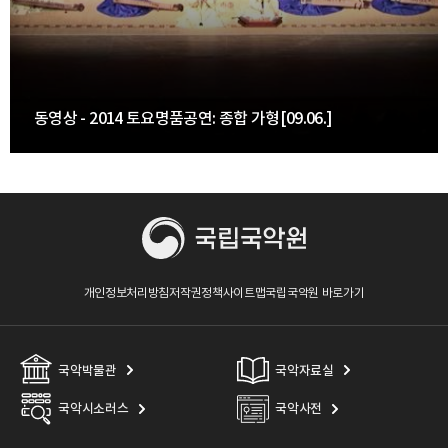
동영상 - 2014 토요명품공연: 종합 가형[09.06.]
개인정보처리방침
저작권정책
사이트맵
국립국악원 바로가기
국악박물관
국악자료실
국악시소러스
국악사전