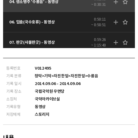
04. 생소병주 '수룡음' - 동영상
~ 0:38:31
0:50:11
06. 입춤(국수호류) - 동영상
~ 0:58:51
0:59:26
07. 판굿(사물판굿) - 동영상
~ 1:15:40
등록번호
V012495
기록 분류
정악>기악>자진한잎>자진한잎>수룡음
기록 일시
2014.09.06 - 2014.09.06
기록 장소
국립국악원 우면당
소장처
국악아카이브실
기록유형
동영상
저장매체
스토리지
내용