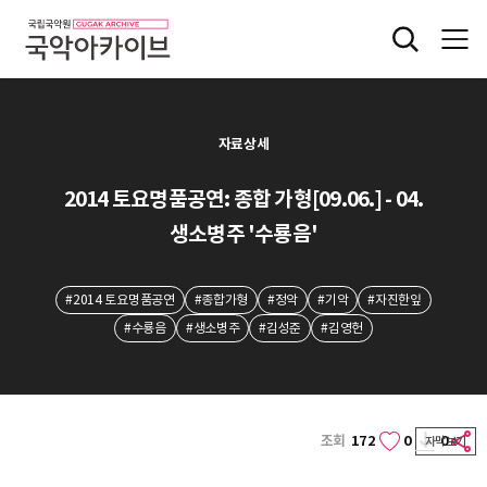
자료상세
2014 토요명품공연: 종합 가형[09.06.] - 04.
생소병주 '수룡음'
#2014 토요명품공연
#종합가형
#정악
#기악
#자진한잎
#수룡음
#생소병주
#김성준
#김영헌
조회
172
0
0
자막보기