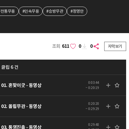
#전통무용
#민속무용
#승방무관
#정영만
조회
611
0
0
자막보기
클립 6 건
0:03:44
01. 혼맞이굿 - 동영상
~ 0:20:19
0:20:20
02. 올림무관 - 동영상
~ 0:29:29
0:29:48
03. 통영진춤 - 동영상