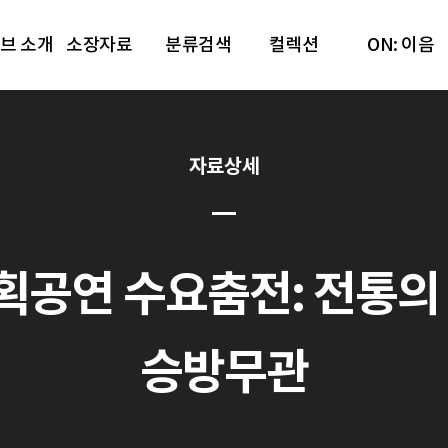
브 소개
소장자료
분류검색
컬렉션
ON: 이음
자료상세
공연 수요춤전: 전통의 재발견
승방무관