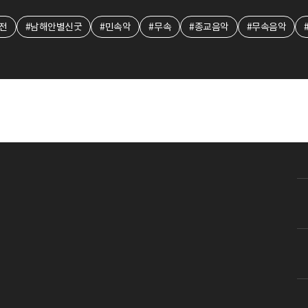
전
#남해안별신굿
#민속악
#무속
#종교음악
#무속음악