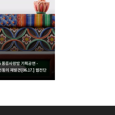
15 풍류사랑방 기획공연 -
통의 재발견[06.17.] 웹전단