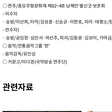
○ 연주/중요무형문화재 제82~4호 남해안 별신굿 보존회
- 이수자
· 승방/이선희, 타악/김성훈·신승균·이현호, 피리·태평소/
- 전수자)
· 승방/공임정·심민서·하선주, 피리/김동윤·김보미, 가야금
○ 음악/전통음악그룹 '판'
- 음악감독/유인상
관련자료