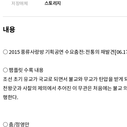
스토리지
저장매체
내용
○ 2015 풍류사랑방 기획공연 수요춤전: 전통의 재발견[06.1
○ 팸플릿 수록 내용
조선 초기 유교가 국교로 되면서 불교와 무교가 탄압을 받게 
천왕굿과 사찰의 제의에서 추어진 이 무관은 처음에는 불교 
○ 춤/정영만