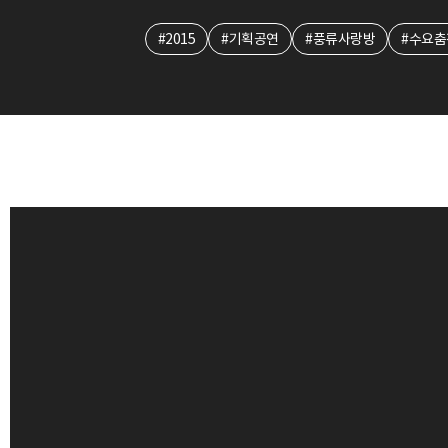
#2015
#기획공연
#풍류사랑방
#수요춤