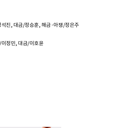
정석진, 대금/정승훈, 해금·아쟁/정은주
/이정민, 대금/이호윤