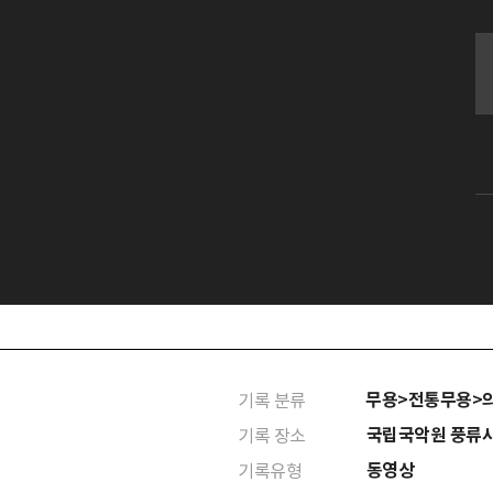
무용>전통무용>
기록 분류
국립국악원 풍류
기록 장소
동영상
기록유형