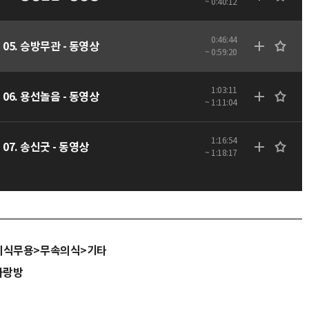
~ 0:40:12
0:46:44
05. 승방무관 - 동영상
~ 0:59:20
1:03:11
06. 용선놀음 - 동영상
~ 1:11:04
1:16:54
07. 송신굿 - 동영상
~ 1:18:17
의식무용>무속의식>기타
사랑방