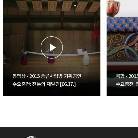
동영상 - 2015 풍류사랑방 기획공연
복합 - 20
수요춤전: 전통의 재발견[06.17.]
수요춤전: 전