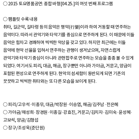
○ 2015 토요명품공연: 종합 바형[04.25.]의 여섯 번째 프로그램
○ 팸플릿 수록 내용
취타, 길군악, 길타령 등의 음악은 행악(行樂)이라 하여 거동할 때 연주하는
음악이다. 따라서 관악기와 타악기를 중심으로 연주하게 된다. 이 때문에 이들
음악은 힘차고 경쾌하며 씩씩한 악상을 갖고 있다. 하지만 최근에는 이들
음악에 현악 선율을 입혀서 연주하는 관행이 생겨났으며, 자연스럽게
관악기와 타악기 중심이 아니라 관현합주로 연주하는 모습을 종종 볼 수 있게
되었다. 여기서도 피리, 대금, 해금, 장구뿐만 아니라 가야금, 거문고, 양금이
포함된 편성으로 연주하게 된다. 현악의 섬세함이 동반되게 되면 기존의
○ 피리/고우석·이종무, 대금/박장원·이승엽, 해금/김주남·전은혜
○ 가야금/채성희·장경원·이종길·강효진, 거문고/김치자·김미숙·윤성혜·
고보석, 양금/김형섭