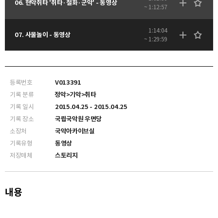
06. 현악취타 '취타·절화·군악' - 동영상
~ 1:12:57
1:14:04
07. 사물놀이 - 동영상
~ 1:29:59
등록번호
V013391
기록 분류
정악>기악>취타
기록 일시
2015.04.25 - 2015.04.25
기록 장소
국립국악원 우면당
소장처
국악아카이브실
기록유형
동영상
저장매체
스토리지
내용