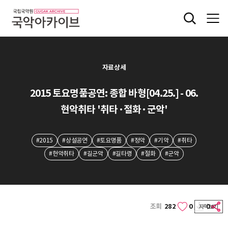
자료상세
2015 토요명품공연: 종합 바형[04.25.] - 06.
현악취타 '취타·절화·군악'
#2015
#상설공연
#토요명품
#정악
#기악
#취타
#현악취타
#길군악
#길타령
#절화
#군악
조회
282
0
0
자막보기