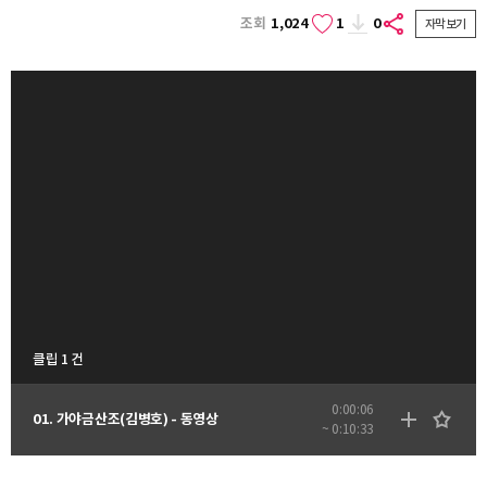
조회
1,024
1
0
자막보기
클립 1 건
0:00:06
01. 가야금산조(김병호) - 동영상
~ 0:10:33