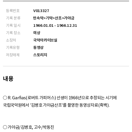
등록번호
V013327
기록 분류
민속악>기악>산조>가야금
기록 일시
1966.01.01 - 1966.12.31
기록 장소
미상
소장처
국악아카이브실
기록유형
동영상
저장매체
스토리지
내용
○ R. Garfias(로버트 가피어스) 선생이 1966년으로 추정되는 시기에