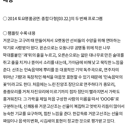
○ 2014 토요명품공연: 종합 다형[03.22.]의 두 번째 프로그램
○ 팸플릿 수록 내용
거문고는 고구려 때 만들어져서 오랫동안 선비들의 수양을 위해 연마하는
악기로 사랑받아 왔다. 왼손으로는 오동나무 공명통 위에 작은 나무
막대를붙인 '괘'위의 줄을 누르고, 오른손으로는 얇은 대나무로 만든 술대를
쥐고 줄을 치거나 뜯어서 소리를 내는데, 가야금에 비해 낮고 묵직한 느낌을
준다. 산조는 민속음악에 뿌리를 둔 대표적인 기악 독주곡으로, 연주자의
뛰어난 기량과 독창적인 해석을 마음껏 표현할 수 있기 때문에 '민속음악의
꽃'이라고도 한다. 처음에는 느린 진양조 장단으로 연주하다가 중모리,
중중모리를 거쳐 자진모리에 이르기까지 점차 장단이 빨라지면서 가락도
흥겨워진다. 그 가락을 제일 처음 구성한 사람의 이름을 따서 'OOO류'로
구분하는데, 신쾌동류 거문고산조는 선율이 복잡하고 엇박자 리듬이 많아서
능숙한 기교를 요구하며, 힘찬 느낌을 준다. 한갑득류 거문고산조는 선율의