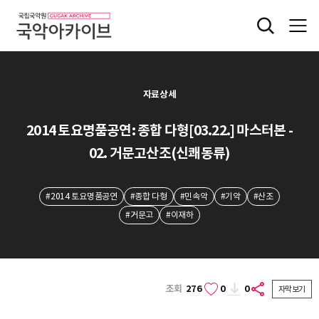
자료상세
2014 토요명품공연: 종합 다형[03.22.] 마스터본 -
02. 거문고산조(신쾌동류)
#2014 토요명품공연
#종합 다형
#민속악
#기악
#산조
#거문고
#이재하
조회
276
0
0
자막보기