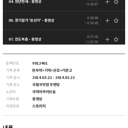
04. 천년만세 - 동영상
~ 0:38:07
0:38:08
05. 경기잡가 '유산가' - 동영상
~ 0:50:43
0:57:43
07. 진도북춤 - 동영상
~ 1:05:50
등록번호
V012401
기록 분류
민속악>기악>산조>거문고
기록 일시
2014.03.22 - 2014.03.22
기록 장소
국립국악원 우면당
소장처
국악아카이브실
기록유형
동영상
저장매체
스토리지
내용