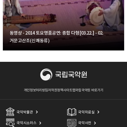
동영상 - 2014 토요명품공연: 종합 다형[03.22.] - 02.
거문고산조(신쾌동류)
개인정보처리방침
저작권정책
사이트맵
국립국악원 바로가기
국악박물관
국악자료실
국악시소러스
국악사전