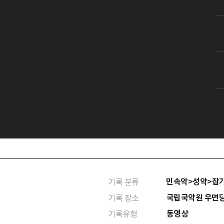
민속악>성악>잡
기록 분류
국립국악원 우면
기록 장소
동영상
기록유형