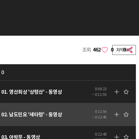
조회
462
0
0
자막보기
0
0:00:23
01. 영산회상 '상령산' - 동영상
~ 0:11:55
0:11:56
02. 남도민요 '새타령' - 동영상
~ 0:22:46
0:22:48
03. 아박무 - 동영상