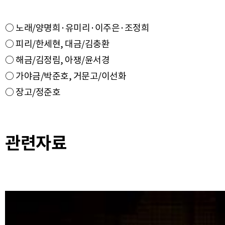
○ 노래/양명희·유미리·이주은·조정희
○ 피리/한세현, 대금/김충환
○ 해금/김정림, 아쟁/윤서경
○ 가야금/박준호, 거문고/이선화
관련자료