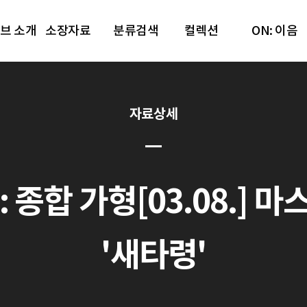
브 소개
소장자료
분류검색
컬렉션
ON: 이음
자료상세
종합 가형[03.08.] 마
'새타령'