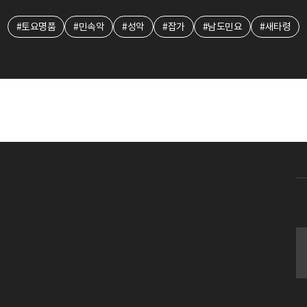
#토요명품
#민속악
#성악
#잡가
#남도민요
#새타령