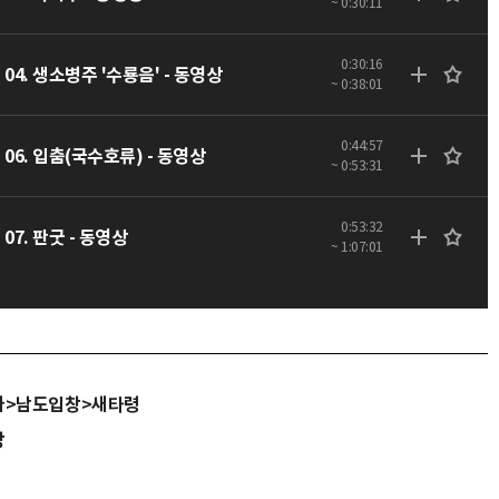
~ 0:30:11
0:30:16
04. 생소병주 '수룡음' - 동영상
~ 0:38:01
0:44:57
06. 입춤(국수호류) - 동영상
~ 0:53:31
0:53:32
07. 판굿 - 동영상
~ 1:07:01
가>남도입창>새타령
당