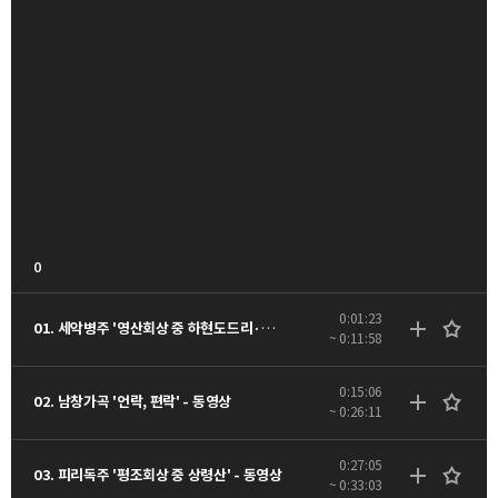
0
0:01:23
01. 세악병주 '영산회상 중 하현도드리·타령·군악' - 동영상
~ 0:11:58
0:15:06
02. 남창가곡 '언락, 편락' - 동영상
~ 0:26:11
0:27:05
03. 피리독주 '평조회상 중 상령산' - 동영상
~ 0:33:03