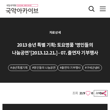
자료상세
2013 송년 특별 기획: 토요명품 '명인들의
나눔공연'[2013.12.21.] - 07. 출연자 기부행사
#송년특별기획
#명인들의 나눔공연
#출연자 기부행사
#구세군냄비
조회
219
0
0
자막보기