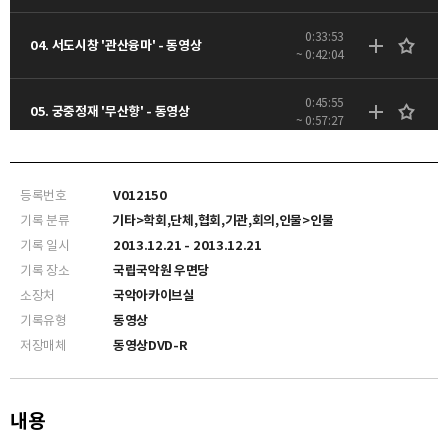
0:33:53
04. 서도시창 '관산융마' - 동영상
~ 0:42:04
0:45:55
05. 궁중정재 '무산향' - 동영상
~ 0:57:27
0:59:37
06. 판소리 <춘향가> 중 '춘향 어사 상봉대목' - 동영상
~ 1:09:20
등록번호
V012150
기록 분류
기타>학회,단체,협회,기관,회의,인물>인물
1:09:23
07. 출연자 기부행사 - 동영상
기록 일시
2013.12.21 - 2013.12.21
~ 1:15:00
기록 장소
국립국악원 우면당
소장처
국악아카이브실
기록유형
동영상
저장매체
동영상DVD-R
내용