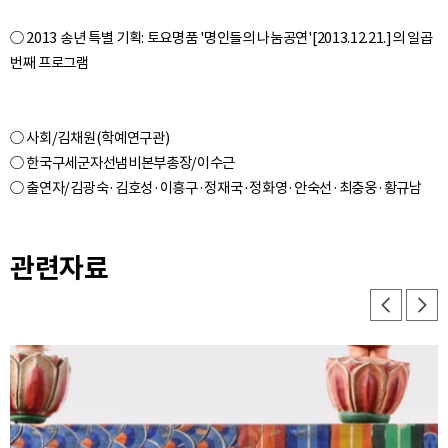
○ 2013 송년 특별 기획: 토요명품 '명인들의 나눔공연'[2013.12.21.]의 일곱
○ 사회/김채원(학예연구관)
○ 한국구세군자선냄비본부총장/이수근
관련자료