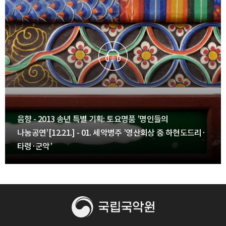
음향 - 2013 송년 특별 기획: 토요명품 ’명인들의
나눔공연’[12.21.] - 01. 세악병주 ’영산회상 중 하현도드리·
타령·군악’