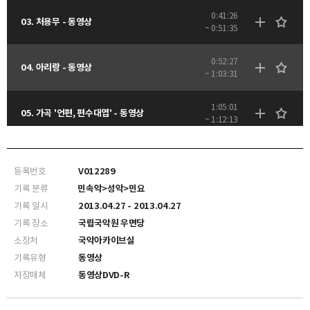
0:41:26
03. 처용무 - 동영상
~ 0:51:35
0:52:27
04. 아리랑 - 동영상
~ 1:03:31
1:05:01
05. 가곡 '언편, 편수대엽' - 동영상
~ 1:12:13
등록번호
V012289
기록 분류
민속악>성악>민요
기록 일시
2013.04.27 - 2013.04.27
기록 장소
국립국악원 우면당
소장처
국악아카이브실
기록유형
동영상
저장매체
동영상DVD-R