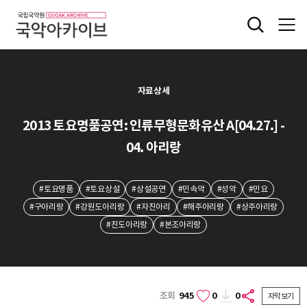
자료상세
2013 토요명품공연: 인류무형문화유산 A[04.27.] -
04. 아리랑
#토요명품
#토요상설
#상설공연
#민속악
#성악
#민요
#구아리랑
#강원도아리랑
#자진아리
#해주아리랑
#상주아리랑
#진도아리랑
#본조아리랑
조회
945
0
0
자막보기