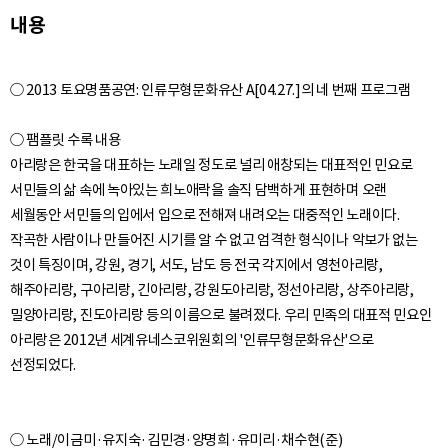
내용
○ 2013 토요명품공연: 인류무형문화유산 A[04.27.]의 네 번째 프로그램
○ 팸플릿 수록 내용
아리랑은 한국을 대표하는 노래일 정도로 널리 애창되는 대표적인 민요로
서민들의 삶 속에 녹아있는 희노애락을 솔직 담백하게 표현하며 오랜
세월동안 서민들의 입에서 입으로 전해져 내려오는 대중적인 노래이다.
작곡한 사람이나 만들어진 시기를 알 수 없고 엄격한 형식이나 악보가 없는
것이 특징이며, 강원, 경기, 서도, 남도 등 전국 각지에서 영천아리랑,
해주아리랑, 구아리랑, 긴아리랑, 강원도아리랑, 정선아리랑, 상주아리랑,
밀양아리랑, 진도아리랑 등의 이름으로 불려졌다. 우리 민족의 대표적 민요인
아리랑은 2012년 세계유네스코위원회의 '인류무형문화유산'으로
○ 노래/이금미·유지숙·김민경·양명희·유미리·채수현(준)