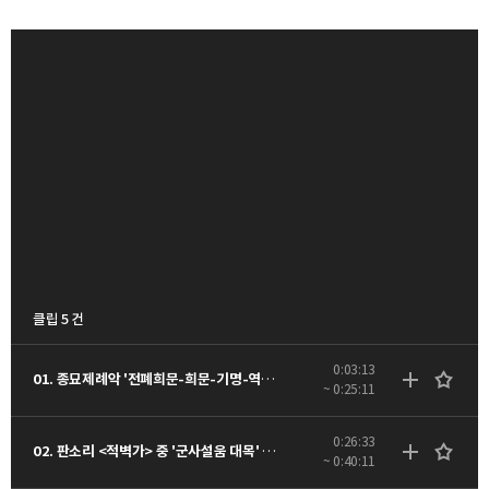
클립 5 건
0:03:13
01. 종묘제례악 '전폐희문-희문-기명-역성-소무-독경-영관' - 동영상
~ 0:25:11
0:26:33
02. 판소리 <적벽가> 중 '군사설움 대목' - 동영상
~ 0:40:11