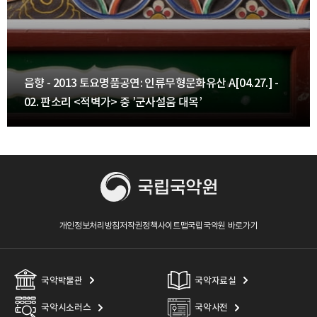
음향 - 2013 토요명품공연: 인류무형문화유산 A[04.27.] -
02. 판소리 <적벽가> 중 ’군사설움 대목’
개인정보처리방침
저작권정책
사이트맵
국립국악원 바로가기
국악박물관
국악자료실
국악시소러스
국악사전