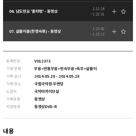
1:11:24
06. 남도민요 '흥타령' - 동영상
~ 1:21:31
1:23:42
07. 살풀이춤(한영숙류) - 동영상
~ 1:33:13
등록번호
V012373
기록 분류
무용>전통무용>민속무용>독무>살풀이
기록 일시
2014.05.28 - 2014.05.28
기록 장소
국립국악원 우면당
소장처
국악아카이브실
기록유형
동영상
저장매체
동영상DVD-R
내용