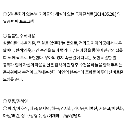
○ 5월 문화가 있는 날 기획공연: 해설이 있는 국악콘서트[2014.05.28.]의
일곱 번째 프로그램
○ 팸플릿 수록 내용
살풀이란 '나쁜 기운, 즉 살을 없앤다'는 뜻으로, 전라도 지역의 굿에서 나온
말이다. 흰색의 옷과 긴 수건을 들어 맺거나 푸는 과정을 통하여 인간의 삶을
희.노.애.락으로 표현한다. 무아의 경지 속을 걸어 다니는 듯한 세밀한 발
동작과 함께 자신의 마음을 실은 흰색의 긴 명주 수건을 하늘을 향해 뿌리는
춤사위에서 수건이 그려내는 선과 여인의 한복선이 조화를 이루어 신비로운
○ 무용/김혜영
○ 피리/이호진, 대금/문재덕, 해금/김지희, 가야금/이여진, 거문고/이선화,
아쟁/배런, 장구/강형수, 징/이재하, 구음/양명희