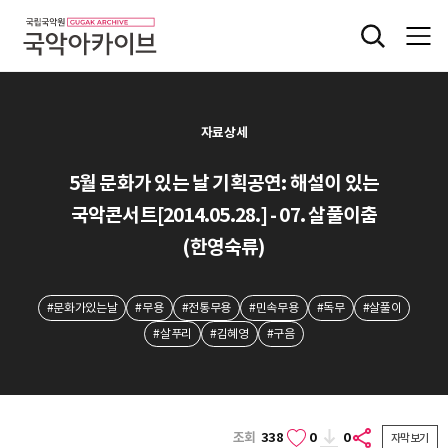
자료상세
5월 문화가 있는 날 기획공연: 해설이 있는
국악콘서트[2014.05.28.] - 07. 살풀이춤
(한영숙류)
#문화가있는날
#무용
#전통무용
#민속무용
#독무
#살풀이
#살푸리
#김혜영
#구음
조회
338
0
0
자막보기