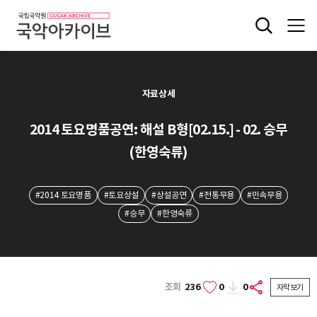
자료상세
2014 토요명품공연: 해설 B형[02.15.] - 02. 승무
(한영숙류)
#2014 토요명품
#토요상설
#상설공연
#전통무용
#민속무용
#승무
#한영숙류
조회
236
0
0
자막보기