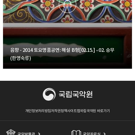
음향 - 2014 토요명품공연: 해설 B형[02.15.] - 02. 승무
(한영숙류)
개인정보처리방침
저작권정책
사이트맵
국립국악원 바로가기
국악박물관
국악자료실