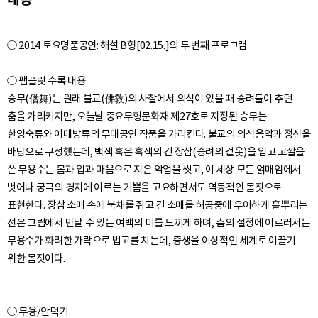
○ 2014 토요명품공연: 해설 B형[02.15.]의 두 번째 프로그램
○ 팸플릿 수록 내용
승무(僧舞)는 원래 불교(佛敎)의 사찰에서 의식이 있을 때 승려들이 추던
춤을 가리키지만, 오늘날 중요무형문화재 제27호로 지정된 승무는
한영숙류와 이매방류의 무대공연 작품을 가리킨다. 불교의 의식음악과 정신을
바탕으로 구성했는데, 백색 혹은 흑색의 긴 장삼(승려의 겉옷)을 입고 고깔을
쓴 무용수는 몸과 입과 마음으로 지은 악업을 씻고, 이 세상 모든 얽매임에서
벗어나 궁극의 경지에 이르는 기쁨을 고요하면서도 역동적인 몸짓으로
표현한다. 장삼 소매 속에 북채를 쥐고 긴 소매를 허공중에 우아하게 흩뿌리는
선은 그림에서 만날 수 있는 여백의 미를 느끼게 하며, 춤의 절정에 이르러서는
무용수가 화려한 가락으로 법고를 치는데, 중생을 이상적인 세계로 이끌기
○ 무용/안덕기