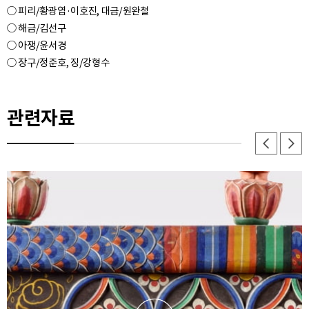
○ 피리/황광엽·이호진, 대금/원완철
○ 해금/김선구
○ 아쟁/윤서경
관련자료