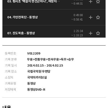
03. 평시조 '백설이 만건곤하니', 여창지름시조 '송림에 눈이오니' - 동영상
~ 0:44:31
0:49:08
04. 가인전목단 - 동영상
~ 0:58:41
1:25:34
07. 진도북춤 - 동영상
~ 1:33:23
등록번호
V012209
기록 분류
무용>전통무용>민속무용>독무>승무
기록 일시
2014.02.15 - 2014.02.15
기록 장소
국립국악원 우면당
소장처
국악아카이브실
기록유형
동영상
저장매체
동영상DVD-R
내용