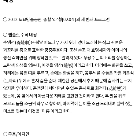
○ 2012 토요명품공연: 종합 '라'형[02.04.]의 세 번째 프로그램
○ 팸플릿 수록 내용
춘앵전(春鶯囀)은 봄날 버드나무 가지 위에 앉아 노래하는 작고 귀여운
꾀꼬리를 춤으로 표현한 궁중무용이다. 조선 순조 때 효명세자가 어머니의
생신 축하연을 위해 창작한 것으로 알려져 있다. 무용수는 꾀꼬리를 상징하는
노란색 의상을 입는데, 이것을 앵삼(鶯衫)이라고 한다. 머리에는 화관을 쓰고,
허리에는 붉은 띠를 두르고, 손에는 한삼을 끼고, 꽃무늬를 수놓은 작은 화문석
(돗자리) 위에서 혼자 춤을 춘다. 제한된 공간에서 추기 때문에 춤사위는 크지
않지만 우아하다. 춘앵전에서만 만날 수 있는 춤사위로 화전태(花前態)가
있는데, 꽃 앞에서의 아름다운 자태를 표현한 것이라고 한다. 두 팔을 뒤로
모으고 몸을 조금씩 좌우로 향하며, 마지막에는 이를 조금 드러내며 살짝 짓는
○ 무용/이지연