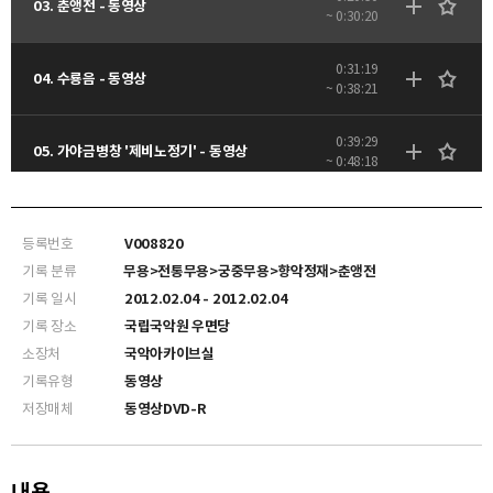
03. 춘앵전 - 동영상
~ 0:30:20
0:31:19
04. 수룡음 - 동영상
~ 0:38:21
0:39:29
05. 가야금병창 '제비노정기' - 동영상
~ 0:48:18
1:00:56
07. 무고 - 동영상
~ 1:08:26
등록번호
V008820
기록 분류
무용>전통무용>궁중무용>향악정재>춘앵전
기록 일시
2012.02.04 - 2012.02.04
기록 장소
국립국악원 우면당
소장처
국악아카이브실
기록유형
동영상
저장매체
동영상DVD-R
내용