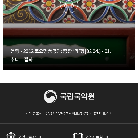
음향 - 2012 토요명품공연: 종합 ’라’형[02.04.] - 01.
취타ㆍ절화
개인정보처리방침
저작권정책
사이트맵
국립국악원 바로가기
국악박물관
국악자료실