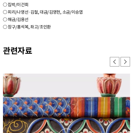
○ 집박/이건회
○ 피리/나영선·김철, 대금/김영헌, 소금/이승엽
○ 해금/김용선
관련자료