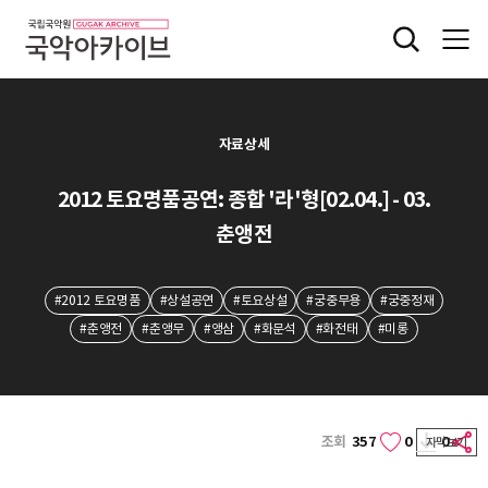
자료상세
2012 토요명품공연: 종합 '라'형[02.04.] - 03.
춘앵전
#2012 토요명품
#상설공연
#토요상설
#궁중무용
#궁중정재
#춘앵전
#춘앵무
#앵삼
#화문석
#화전태
#미롱
조회
357
0
0
자막보기