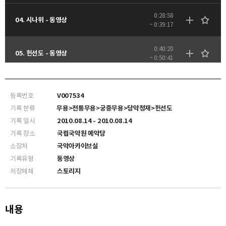
0:28:58
04. 시나위 - 동영상
~ 0:39:17
0:40:20
05. 헌선도 - 동영상
~ 0:50:41
0:51:36
06. 사물놀이 - 동영상
~ 1:03:46
등록번호
V007534
기록 분류
무용>전통무용>궁중무용>당악정재>헌선도
기록 일시
2010.08.14 - 2010.08.14
기록 장소
국립국악원 예악당
소장처
국악아카이브실
기록유형
동영상
저장매체
스토리지
내용