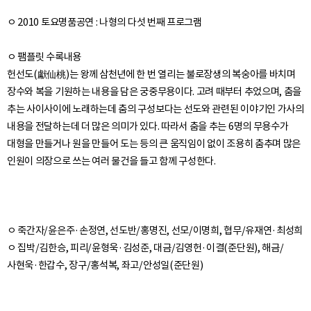
ㅇ 2010 토요명품공연 : 나형의 다섯 번째 프로그램
ㅇ 팸플릿 수록내용
헌선도(獻仙桃)는 왕께 삼천년에 한 번 열리는 불로장생의 복숭아를 바치며
장수와 복을 기원하는 내용을 담은 궁중무용이다. 고려 때부터 추었으며, 춤을
추는 사이사이에 노래하는데 춤의 구성보다는 선도와 관련된 이야기인 가사의
내용을 전달하는데 더 많은 의미가 있다. 따라서 춤을 추는 6명의 무용수가
대형을 만들거나 원을 만들어 도는 등의 큰 움직임이 없이 조용히 춤추며 많은
인원이 의장으로 쓰는 여러 물건을 들고 함께 구성한다.
ㅇ 죽간자/윤은주·손정연, 선도반/홍명진, 선모/이명희, 협무/유재연·최성희
ㅇ 집박/김한승, 피리/윤형욱·김성준, 대금/김영헌·이결(준단원), 해금/
사현욱·한갑수, 장구/홍석복, 좌고/안성일(준단원)