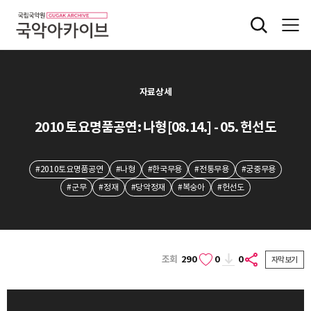
자료상세
2010 토요명품공연: 나형[08.14.] - 05. 헌선도
#2010토요명품공연
#나형
#한국무용
#전통무용
#궁중무용
#군무
#정재
#당악정재
#복숭아
#헌선도
조회
290
0
0
자막보기