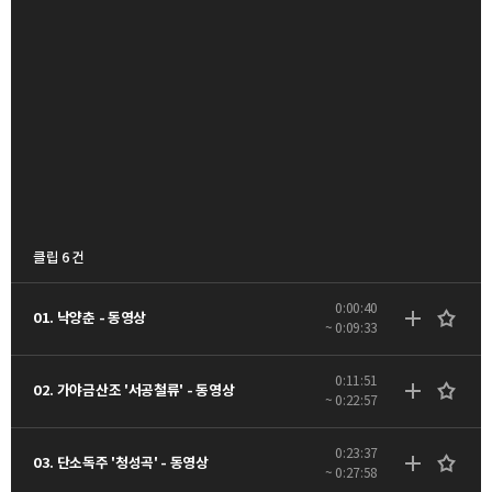
클립 6 건
0:00:40
01. 낙양춘 - 동영상
~ 0:09:33
0:11:51
02. 가야금산조 '서공철류' - 동영상
~ 0:22:57
0:23:37
03. 단소독주 '청성곡' - 동영상
~ 0:27:58