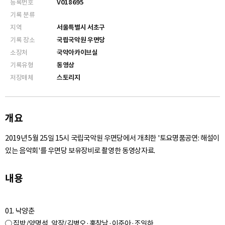
등록번호
V018695
기록 분류
지역
서울특별시 서초구
기록 장소
국립국악원 우면당
소장처
국악아카이브실
기록유형
동영상
저장매체
스토리지
개요
2019년 5월 25일 15시 국립국악원 우면당에서 개최한 '토요명품공연: 해설이
있는 음악회'를 우면당 보유장비로 촬영한 동영상자료.
내용
01. 낙양춘
○ 집박/양명석, 악장/김병오·홍창남·이준아·조일하