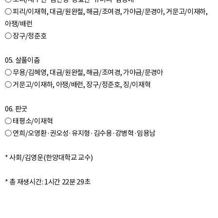
○ 피리/이재혁, 대금/원완철, 해금/조여경, 가야금/문경아, 거문고/이재하,
아쟁/배런
○ 장구/정준호
05. 살풀이춤
○ 무용/김혜영, 대금/원완철, 해금/조여경, 가야금/문경아
○ 거문고/이재하, 아쟁/배런, 장구/정준호, 징/이재혁
06. 판굿
○ 태평소/이재혁
○ 연희/오영환·권오성·유지형·김수용·강병혁·임용남
* 사회/김영운(한양대학교 교수)