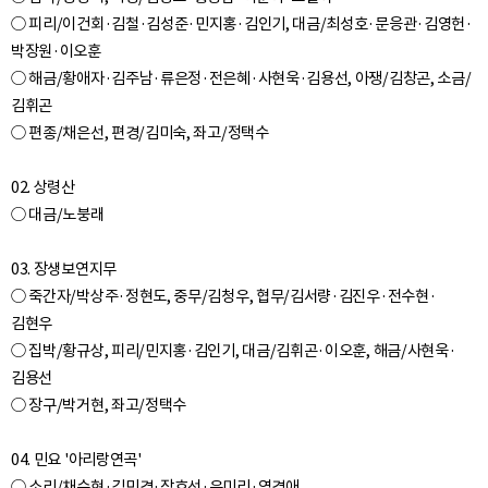
○ 피리/이건회·김철·김성준·민지홍·김인기, 대금/최성호·문응관·김영헌·
박장원·이오훈
○ 해금/황애자·김주남·류은정·전은혜·사현욱·김용선, 아쟁/김창곤, 소금/
김휘곤
○ 편종/채은선, 편경/김미숙, 좌고/정택수
02. 상령산
○ 대금/노붕래
03. 장생보연지무
○ 죽간자/박상주·정현도, 중무/김청우, 협무/김서량·김진우·전수현·
김현우
○ 집박/황규상, 피리/민지홍·김인기, 대금/김휘곤·이오훈, 해금/사현욱·
김용선
○ 장구/박거현, 좌고/정택수
04. 민요 '아리랑연곡'
○ 소리/채수현·김민경·장효선·유미리·염경애