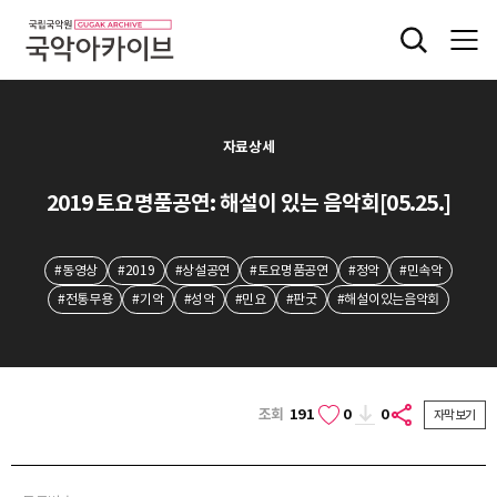
자료상세
2019 토요명품공연: 해설이 있는 음악회[05.25.]
#동영상
#2019
#상설공연
#토요명품공연
#정악
#민속악
#전통무용
#기악
#성악
#민요
#판굿
#해설이있는음악회
조회
191
0
0
자막보기