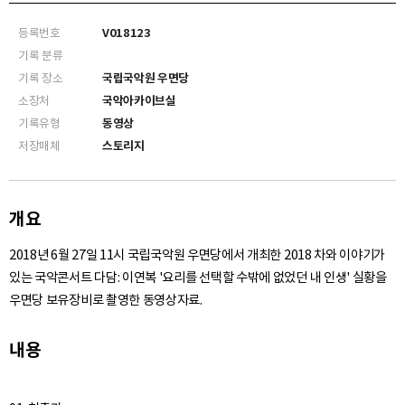
등록번호
V018123
기록 분류
기록 장소
국립국악원 우면당
소장처
국악아카이브실
기록유형
동영상
저장매체
스토리지
개요
2018년 6월 27일 11시 국립국악원 우면당에서 개최한 2018 차와 이야기가
있는 국악콘서트 다담: 이연복 '요리를 선택할 수밖에 없었던 내 인생' 실황을
우면당 보유장비로 촬영한 동영상자료.
내용