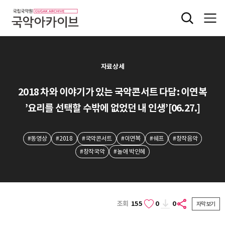
자료상세
2018 차와 이야기가 있는 국악콘서트 다담: 이연복
’요리를 선택할 수밖에 없었던 내 인생’[06.27.]
#동영상
#2018
#국악콘서트
#이연복
#쉐프
#창작음악
#창작국악
#놀애 박인혜
조회
155
0
0
자막보기