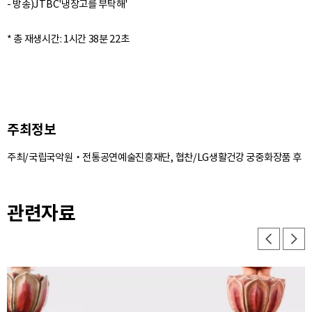
- 방송)JTBC'냉장고를 부탁해'
주최정보
주최/국립국악원‧전통공연예술진흥재단, 협찬/LG생활건강 궁중화장품 후
관련자료