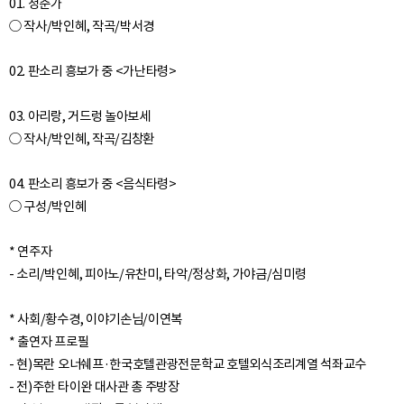
01. 청춘가
○ 작사/박인혜, 작곡/박서경
02. 판소리 흥보가 중 <가난타령>
03. 아리랑, 거드렁 놀아보세
○ 작사/박인혜, 작곡/김창환
04. 판소리 흥보가 중 <음식타령>
○ 구성/박인혜
* 연주자
- 소리/박인혜, 피아노/유찬미, 타악/정상화, 가야금/심미령
* 사회/황수경, 이야기손님/이연복
* 출연자 프로필
- 현)목란 오너쉐프·한국호텔관광전문학교 호텔외식조리계열 석좌교수
- 전)주한 타이완 대사관 총 주방장