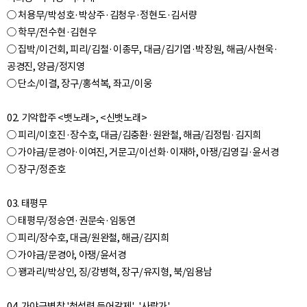
○ 처용무/박성호·박상주·김청우·정현도·김서량
○ 학무/전수현·김현우
○ 집박/이건회, 피리/김철·이종무, 대금/김기엽·박장원, 해금/사현욱·
공경진, 양금/정지영
○ 단소/이결, 장구/홍석복, 좌고/이웅
02. 기악합주 <뱃노래>, <신뱃노래>
○ 피리/이호진·장수호, 대금/김충환·원완철, 해금/김정림·김지희
○ 가야금/문경아·이여진, 거문고/이선화·이재하, 아쟁/김영길·윤서경
○ 장구/정준호
03. 태평무
○ 태평무/정승연·권문숙·임동연
○ 피리/장수호, 대금/원완철, 해금/김지희
○ 가야금/문경아, 아쟁/윤서경
○ 꽹과리/박상인, 징/강병혁, 장구/유지형, 북/임용남
04. 가야금병창 '청석령 들어갈제', '사랑가'