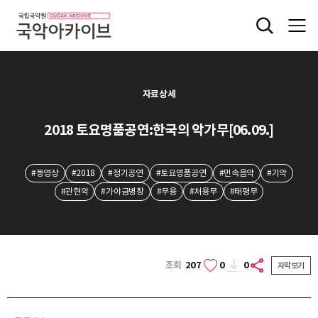
자료상세
2018 토요명품공연:한국의 악가무[06.09.]
#동영상
#2018
#정기공연
#토요명품공연
#민속음악
#기악
#관현악
#가야금병창
#무용
#처용무
#태평무
조회
207
0
0
자막보기