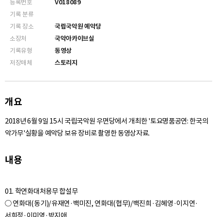
등록번호
V018089
기록 분류
기록 장소
국립국악원 예악당
소장처
국악아카이브실
기록유형
동영상
저장매체
스토리지
개요
2018년 6월 9일 15시 국립국악원 우면당에서 개최한 '토요명품공연: 한국의
악가무'실황을 예악당 보유 장비로 촬영한 동영상자료.
내용
01. 학연화대처용무 합설무
○ 연화대(동기)/유재연·백미진, 연화대(협무)/백진희·김혜영·이지연·
서희정·이미영·박지애