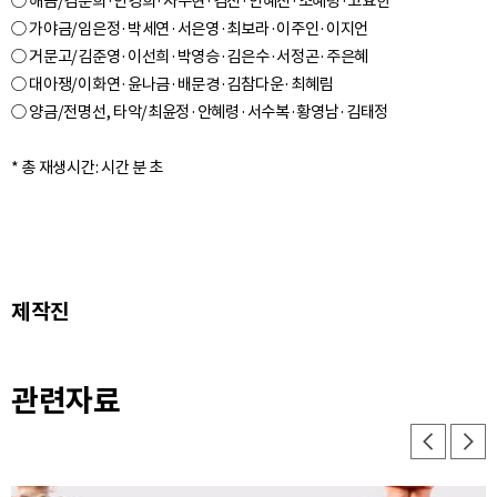
○ 해금/김준희·안경희·사주현·김진·안혜진·조혜령·고요한
○ 가야금/임은정·박세연·서은영·최보라·이주인·이지언
○ 거문고/김준영·이선희·박영승·김은수·서정곤·주은혜
○ 대아쟁/이화연·윤나금·배문경·김참다운·최혜림
○ 양금/전명선, 타악/최윤정·안혜령·서수복·황영남·김태정
제작진
관련자료