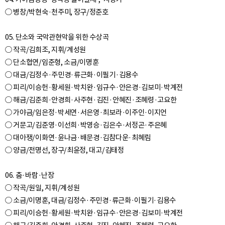
○ 병창/박현숙·천주미, 장구/정준호
05. 단소와 국악관현악을 위한 수상곡
○ 작곡/김희조, 지휘/계성원
○ 단소협연/임준형, 소금/이명훈
○ 대금/김정수·주민경·류근화·이필기·김용수
○ 피리/이승헌·황세원·박치완·임규수·안은경·김보미·박계전
○ 해금/김준희·안경희·사주현·김진·안혜진·조혜령·고요한
○ 가야금/임은정·박세연·서은영·최보라·이주인·이지언
○ 거문고/김준영·이선희·박영승·김은수·서정곤·주은혜
○ 대아쟁/이화연·윤나금·배문경·김참다운·최혜림
○ 양금/전명선, 장구/최윤정, 대고/김태정
06. 춤·바람·난장
○ 작곡/원일, 지휘/계성원
○ 소금/이명훈, 대금/김정수·주민경·류근화·이필기·김용수
○ 피리/이승헌·황세원·박치완·임규수·안은경·김보미·박계전