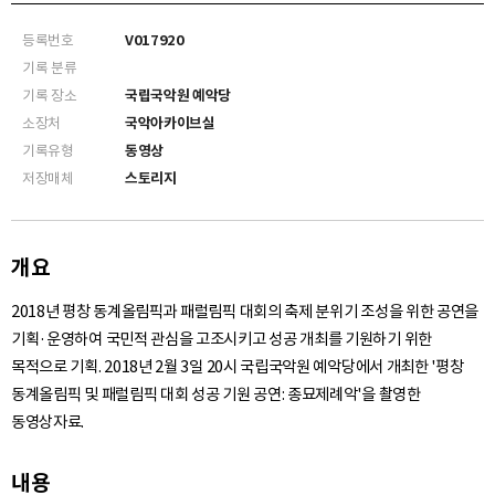
등록번호
V017920
기록 분류
기록 장소
국립국악원 예악당
소장처
국악아카이브실
기록유형
동영상
저장매체
스토리지
개요
2018년 평창 동계올림픽과 패럴림픽 대회의 축제 분위기 조성을 위한 공연을
기획·운영하여 국민적 관심을 고조시키고 성공 개최를 기원하기 위한
목적으로 기획. 2018년 2월 3일 20시 국립국악원 예악당에서 개최한 '평창
동계올림픽 및 패럴림픽 대회 성공 기원 공연: 종묘제례악'을 촬영한
동영상자료.
내용