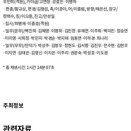
우민희(객원), 가야금/고연정·강효진·이명하
· 편종/황규상, 편경/김형섭, 축/이준아, 어/이종범, 방향/채은선, 장구/
정택수, 징/이오훈, 진고/안성일
- 집사/최병재·이종호(객원)
- 일무(문무)/백진희·김혜영·이명희·김진정·유재연·이주희·백미진·정승연
·이미영·서희정·박민지·박경순·박지애·임동연·이하경·최나리
- 일무(무무)/안덕기·박상주·김청우·정현도·김서량·김진우·전수현·김현우
·이지연·김태은·김영신·이지은·이주리·권문숙·박성호·이도경
주최정보
관련자료