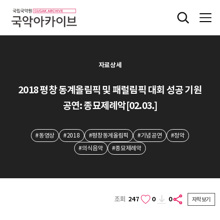
자료상세
2018 평창 동계올림픽 및 패럴림픽 대회 성공 기원
공연: 종묘제례악[02.03.]
#동영상
#2018
#평창동계올림픽
#기념공연
#정악
#의식음악
#종묘제례악
조회
247
0
0
자막보기