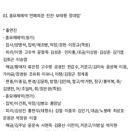
01. 종묘제례악 '전폐희문·진찬·보태평·정대업'
* 출연진
- 종묘제례악(등가)
· 집사/양명석, 집박/채조병, 악장/문현·이정규(객원)
· 피리/이영·고우석·윤형욱·김성준· 민지홍, 대금/이상원·김상준·김기엽·
김휘곤·이승엽
· 해금/황애자·류은정·고수영·공경진·한갑수, 거문고/김미숙·윤성혜·이웅,
가야금/장경원·조유회·이유나, 아쟁/김창곤·정계종
· 편종/이종길, 편경/김윤희, 방향/김인애, 절고/박거현, 장구/홍석복, 축/
김영헌, 어/조일하, 휘/장은경(객원)
- 종묘제례악(헌가)
· 집박/이건회, 악장/김병오·홍창남
· 피리/김성진·홍현우(태평소)·김철·이종무·김인기, 대금/노붕래·최성호·
문응관·박장원·이결
· 해금/김주남·윤문숙·사현욱·김용선·이찬미, 거문고/이방실·박지현·