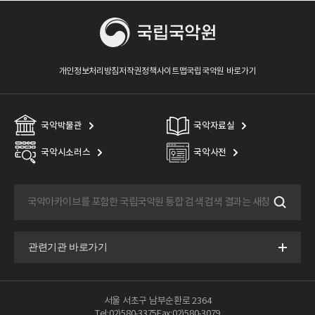
개인정보처리방침
저작권정책
사이트맵
국립국악원 바로가기
국악박물관
국악자료실
국악시소러스
국악사전
서울 서초구 남부순환로 2364
Tel:02)580-3375
Fax:02)580-3079