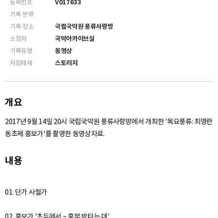
등록번호
V017633
기록 분류
기록 장소
국립국악원 풍류사랑방
소장처
국악아카이브실
기록유형
동영상
저장매체
스토리지
개요
2017년 9월 14일 20시 국립국악원 풍류사랑방에서 개최한 '목요풍류: 최영란
동초제 흥보가'를 촬영한 동영상자료.
내용
01. 단가 사철가
02. 흥보가 '초두에서 ~ 흥부 박타는 데'