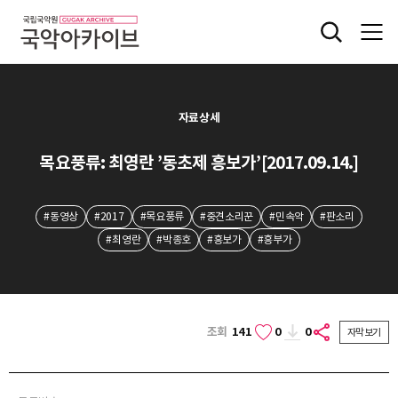
자료상세
목요풍류: 최영란 ’동초제 흥보가’[2017.09.14.]
#동영상
#2017
#목요풍류
#중견소리꾼
#민속악
#판소리
#최영란
#박종호
#흥보가
#흥부가
조회
141
0
0
자막보기