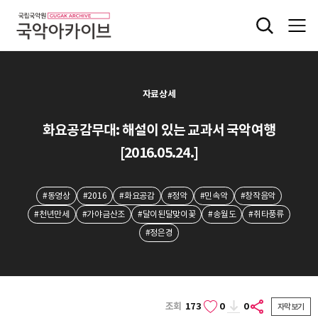
자료상세
화요공감무대: 해설이 있는 교과서 국악여행
[2016.05.24.]
#동영상
#2016
#화요공감
#정악
#민속악
#창작음악
#천년만세
#가야금산조
#달이된달맞이꽃
#송월도
#취타풍류
#정은경
조회
173
0
0
자막보기