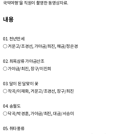
국악여행'을 직원이 촬영한 동영상자료.
내용
01. 천년만세
○ 거문고/조경선, 가야금/최진, 해금/정은경
02. 최옥삼류 가야금산조
○ 가야금/최진, 장구/이진희
03. 달이 된 달맞이 꽃
○ 작곡/이재화, 거문고/조경선, 장구/최진
04. 송월도
○ 닥곡/박경훈, 가야금/최진, 대금/서승미
05. 취타풍류