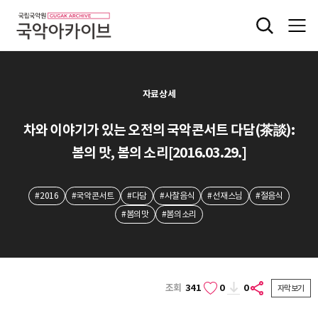
자료상세
차와 이야기가 있는 오전의 국악콘서트 다담(茶談):
봄의 맛, 봄의 소리[2016.03.29.]
#2016
#국악콘서트
#다담
#사찰음식
#선재스님
#절음식
#봄의맛
#봄의소리
조회
341
0
0
자막보기