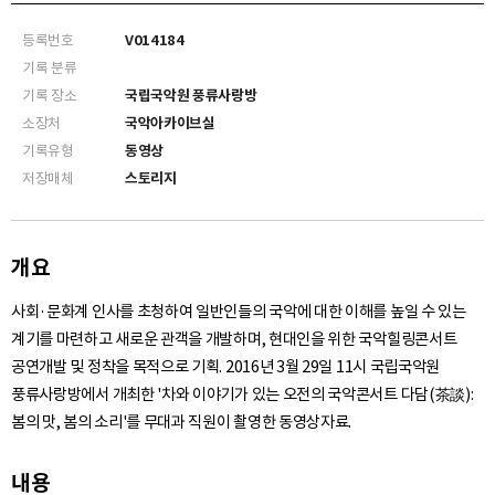
등록번호
V014184
기록 분류
기록 장소
국립국악원 풍류사랑방
소장처
국악아카이브실
기록유형
동영상
저장매체
스토리지
개요
사회·문화계 인사를 초청하여 일반인들의 국악에 대한 이해를 높일 수 있는
계기를 마련하고 새로운 관객을 개발하며, 현대인을 위한 국악힐링콘서트
공연개발 및 정착을 목적으로 기획. 2016년 3월 29일 11시 국립국악원
풍류사랑방에서 개최한 '차와 이야기가 있는 오전의 국악콘서트 다담(茶談):
봄의 맛, 봄의 소리'를 무대과 직원이 촬영한 동영상자료.
내용