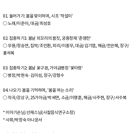
01. 들어가기: 봄을 맞이하며, 시조 '적설이'
○ 노래/이준아, 대금/최성호
02. 집중하기1: 봄날 꾀꼬리의 몸짓, 궁중정재 '춘앵전'
○ 무용/정승연, 집박/조인환, 피리/이종무, 대금/김기엽, 해금/전은혜, 장구/
홍석복
03. 집중하기2: 봄날 꽃구경, 가야금병창 '꽃타령'
○ 병창/박현숙·김미성, 장구/강형수
04. 나오기: 봄을 기억하며, '봄을 여는 소리'
○ 작곡/강상구, 25가야금/박세연, 소금/이명훈, 해금/사주현, 장구/서수복
* 이야기손님/선재스님(사찰음식연구소장)
* 사회/박정숙 아나운서