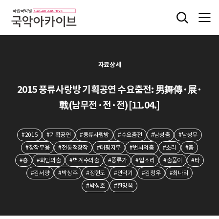
자료상세
2015 풍류사랑방 기획공연 수요춤전: 男舞傳·展·
戰(남무전·전·전)[11.04.]
#2015
#기획공연
#풍류사랑방
#수요춤전
#남성춤
#남성무
#창작무용
#전통적창작
#태평지무
#번뇌의춤
#소리
#춤
#흥
#화담의춤
#벽계수의춤
#풍류가
#입소리
#춤풀이
#타
#김서량
#박상주
#정현도
#안덕기
#김청우
#최나리
#박성호
#한명옥