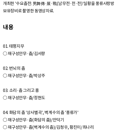
개최한 '수요춤전: 男舞傳·展·戰(남무전·전·전)'실황을 풍류사랑방
보유장비로 촬영한 동영상자료.
내용
01. 태평지무
○ 재구성안무·춤/김서량
02. 번뇌의 춤
○ 재구성안무·춤/박상주
03. 소리·춤 그리고 흥
○ 재구성안무·춤/정현도
04. 화담의 춤 '상사별곡', 벽계수의 춤 '풍류가'
○ 재구성안무·춤(화담의 춤)/안덕기
○ 재구성안무·춤(벽계수의 춤)/김청우, 황진이/최나리