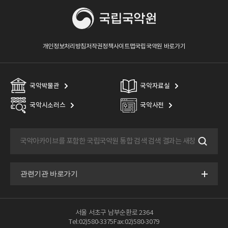
개인정보처리방침
저작권정책
사이트맵
국립국악원 바로가기
국악박물관
국악자료실
국악시소러스
국악사전
서울 서초구 남부순환로 2364
Tel:02)580-3375
Fax:02)580-3079