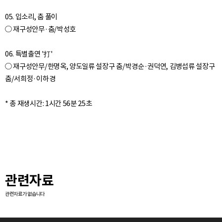
05. 입소리, 춤 풀이
○ 재구성안무·춤/박성호
06. 특별출연 '打'
○ 재구성안무/한명옥, 양도일류 설장구 춤/박경순·권덕연, 김병섭류 설장구
춤/서희정·이하경
관련자료
관련자료가 없습니다