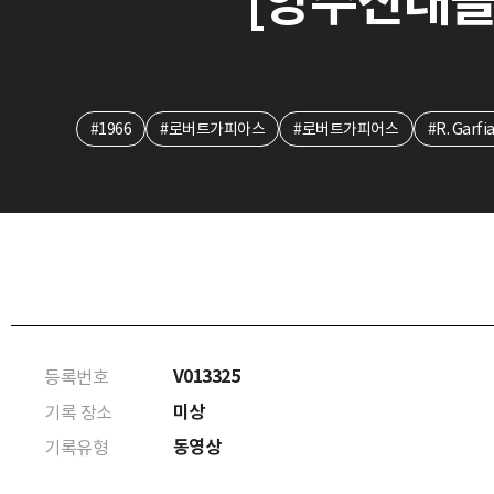
[양주산대놀이
#1966
#로버트가피아스
#로버트가피어스
#R. Garfi
V013325
등록번호
미상
기록 장소
동영상
기록유형