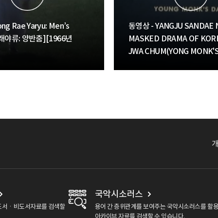
g Rae Yaryu: Men’s
동영상 - YANGJU SANDAE N
동래야류: 양반춤][1966년
MASKED DRAMA OF KOR
JWA CHUM(YONG MONK'S
[양주산대놀이: 탈춤-상좌춤][
추정]
국악시소러스
도서ㆍ비도서자료를 검색할
용어 간 층위관계를 보여주는 국악시소러스를 활
아카이브 자료를 검색할 수 있습니다.