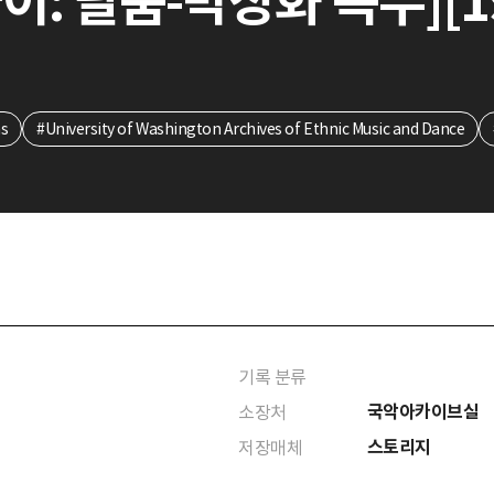
: 탈춤-박상화 독무][1
as
#University of Washington Archives of Ethnic Music and Dance
기록 분류
국악아카이브실
소장처
스토리지
저장매체