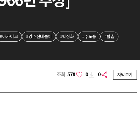
966년 추정]
#아카이브
#양주산대놀이
#박상화
#수도승
#탈춤
조회
578
0
0
자막보기