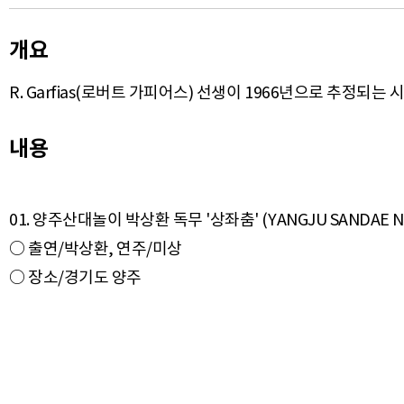
개요
R. Garfias(로버트 가피어스) 선생이 1966년으로 추정되
내용
01. 양주산대놀이 박상환 독무 '상좌춤' (YANGJU SANDAE NOR
○ 출연/박상환, 연주/미상