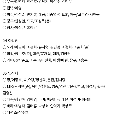
○ 무용/최병재·박성호·안덕기·박상주·김청우
○ 집박/이영
○ 피리/김성준·민지홍, 대금/이승엽·이오훈, 해금/고수영·사현욱
○ 장구/안성일, 좌고/조성욱(준)
○ 창사/이정규·홍창남
04. 아리랑
○ 노래/이금미·조경희·유지숙·김민경·조정희·조준희(준)
○ 피리/장수호(준), 대금/문재덕, 해금/김정림
○ 가야금/박준호, 거문고/이선화, 아쟁/배런, 장구/조용복
05. 영산재
○ 징/이종호, 북,요령/양선희, 운판/김서량
○ MR/권덕연(준), 목어/정현도, 범종/김진우(준), 법고/최경자, 뒷북/
김영신
○ 타주/장민하·김혜영, 나비/백진희·김태은·이정미·최성희
○ 바라/최병재·김태훈·박성호·안덕기·박상주
○ 태평소/장수호