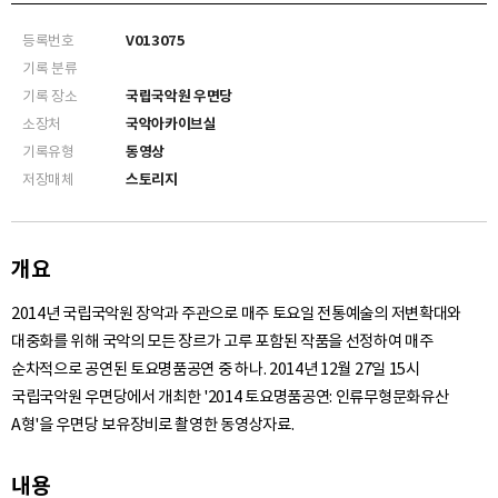
등록번호
V013075
기록 분류
기록 장소
국립국악원 우면당
소장처
국악아카이브실
기록유형
동영상
저장매체
스토리지
개요
2014년 국립국악원 장악과 주관으로 매주 토요일 전통예술의 저변확대와
대중화를 위해 국악의 모든 장르가 고루 포함된 작품을 선정하여 매주
순차적으로 공연된 토요명품공연 중 하나. 2014년 12월 27일 15시
국립국악원 우면당에서 개최한 '2014 토요명품공연: 인류무형문화유산
A형'을 우면당 보유장비로 촬영한 동영상자료.
내용