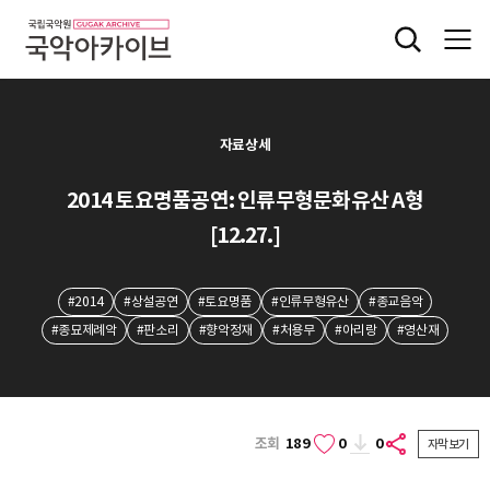
자료상세
2014 토요명품공연: 인류무형문화유산 A형
[12.27.]
#2014
#상설공연
#토요명품
#인류무형유산
#종교음악
#종묘제례악
#판소리
#향악정재
#처용무
#아리랑
#영산재
조회
189
0
0
자막보기