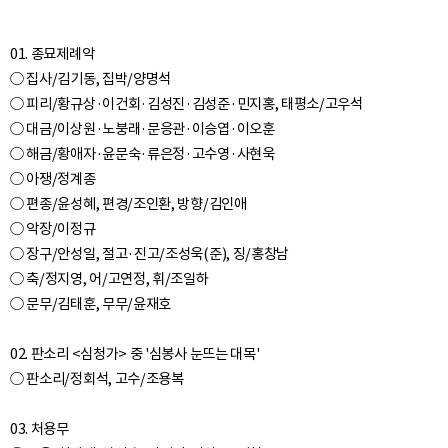
01. 종묘제례악
○ 집사/김기동, 집박/양명석
○ 피리/황규상·이건회·김성진·김성준·민지홍, 태평소/고우석
○ 대금/이상원·노붕래·문응관·이승엽·이오훈
○ 해금/황애자·윤문숙·류은정·고수영·사현욱
○ 아쟁/정계종
○ 편종/윤성혜, 편경/조인환, 방향/김인애
○ 악장/이정규
○ 장구/안성일, 절고·진고/조성욱(준), 징/홍창남
○ 축/정지영, 어/고연정, 휘/조일하
○ 문무/김태훈, 무무/윤재호
02. 판소리 <심청가> 중 '심봉사 눈뜨는 대목'
○ 판소리/정회석, 고수/조용복
03. 처용무