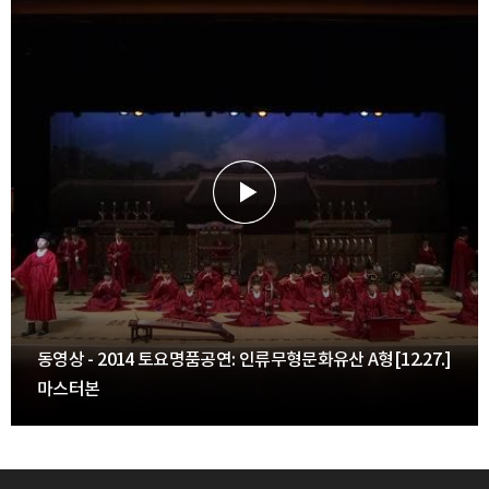
동영상 - 2014 토요명품공연: 인류무형문화유산 A형[12.27.]
마스터본