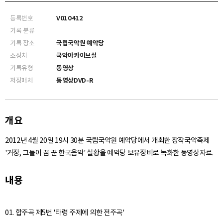
등록번호
V010412
기록 분류
기록 장소
국립국악원 예악당
소장처
국악아카이브실
기록유형
동영상
저장매체
동영상DVD-R
개요
2012년 4월 20일 19시 30분 국립국악원 예악당에서 개최한 창작국악축제
'거장, 그들이 꿈 꾼 한국음악' 실황을 예악당 보유장비로 녹화한 동영상자료.
내용
01. 합주곡 제5번 '타령 주제에 의한 전주곡'