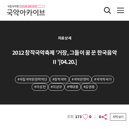
자료상세
2012 창작국악축제 ’거장, 그들이 꿈 꾼 한국음악
Ⅱ’[04.20.]
#국립국악원창작악단
#창작국악
#국악관현악
#국악작곡가
#이성천
#이상규
#백대웅
#김영동
조회
173
0
0
자막보기