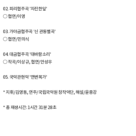
02. 피리협주곡 '자진한잎'
○ 협연/이영
03. 가야금협주곡 '신 관동별곡'
○ 협연/민의식
04. 대금협주곡 '대바람소리'
○ 작곡/이상규, 협연/안성우
05. 국악관현악 '연변목가'
* 지휘/김영동, 연주/국립국악원 창작악단, 해설/윤중강