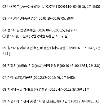
02. 내외명부(內外命婦)입장 및 국궁재배 (00:04:10~00:06:25, 2분 15초)
03. 의빈,척신,배종관 입장 (00:06:26~00:07:05, 39초)
04. 정조대왕 입장:수제천 (00:07:06~00:08:15, 1분 9초)
○ 정조대왕/이진호(국립국악원 무용단 지도위원)
05. 정조대왕 이하 의빈,척신,배종관 배례:낙양춘 (00:08:16~00:10:47, 2분
31초)
06. 진휘건(進輝巾)진화(進花):여창 장락장(00:10:48~00:12:51, 2분 3초)
07. 진작(進爵):경풍년 (00:12:52~00:15:46, 2분 54초)
08. 치사낭독및 거작(擧爵):경풍년 (00:15:47~00:19:38, 3분 51초)
09. 자궁저하의 선지 및 정조대왕 산호(山呼):여민락.(00:19:39~00:25:32,