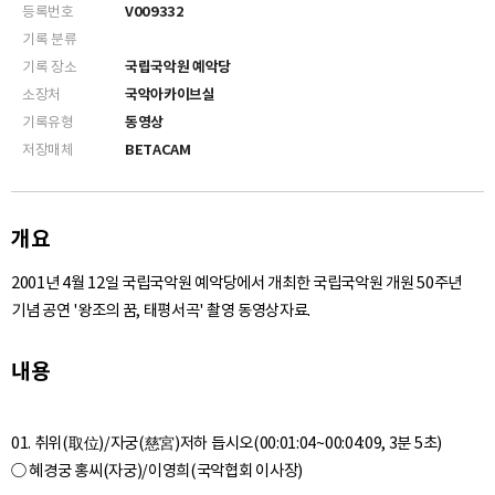
등록번호
V009332
기록 분류
기록 장소
국립국악원 예악당
소장처
국악아카이브실
기록유형
동영상
저장매체
BETACAM
개요
2001년 4월 12일 국립국악원 예악당에서 개최한 국립국악원 개원 50주년
기념 공연 '왕조의 꿈, 태평서곡' 촬영 동영상자료.
내용
01. 취위(取位)/자궁(慈宮)저하 듭시오(00:01:04~00:04:09, 3분 5초)
○ 혜경궁 홍씨(자궁)/이영희(국악협회 이사장)