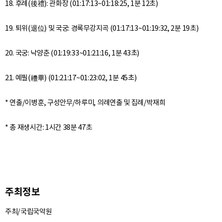
18. 후례(後禮): 관화장 (01:17:13~01:18:25, 1분 12초)
19. 퇴위(退位) 및 국궁: 경록무강지곡 (01:17:13~01:19:32, 2분 19초)
20. 국궁: 낙양춘 (01:19:33~01:21:16, 1분 43초)
21. 예필(禮畢) (01:21:17~01:23:02, 1분 45초)
* 연출/이병훈, 구성안무/하루미, 의례연출 및 집례/박재희
주최정보
주최/국립국악원