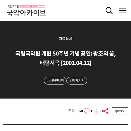
자료상세
국립국악원 개원 50주년 기념 공연: 왕조의 꿈,
태평서곡 [2001.04.12]
#궁중연례악
# 정악기악
조회
368
1
0
자막보기